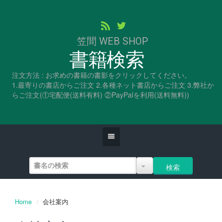
笠間 WEB SHOP
書籍検索
注文方法 : お求めの書籍の書影をクリックしてください。
1.最寄りの書店からご注文 2.各種ネット書店からご注文 3.弊社か
らご注文(①宅配便(送料有料) ②PayPalを利用(送料無料))
Home
会社案内