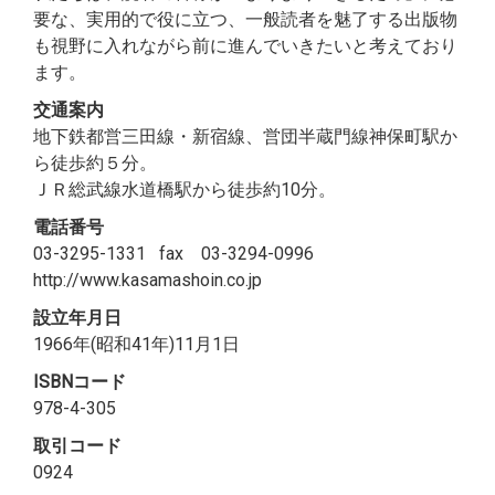
要な、実用的で役に立つ、一般読者を魅了する出版物
も視野に入れながら前に進んでいきたいと考えており
ます。
交通案内
地下鉄都営三田線・新宿線、営団半蔵門線神保町駅か
ら徒歩約５分。
ＪＲ総武線水道橋駅から徒歩約10分。
電話番号
03-3295-1331
fax
03-3294-0996
http://www.kasamashoin.co.jp
設立年月日
1966
年
(
昭和
41
年
)11
月
1
日
ISBN
コード
978-4-305
取引コード
0924