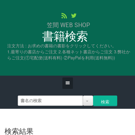
笠間 WEB SHOP
書籍検索
注文方法 : お求めの書籍の書影をクリックしてください。
1.最寄りの書店からご注文 2.各種ネット書店からご注文 3.弊社か
らご注文(①宅配便(送料有料) ②PayPalを利用(送料無料))
検索結果