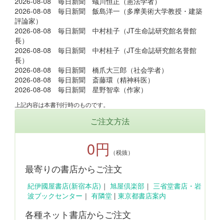
2026-08-08 毎日新聞 蟻川恒正（憲法学者）
2026-08-08 毎日新聞 飯島洋一（多摩美術大学教授・建築
評論家）
2026-08-08 毎日新聞 中村桂子（JT生命誌研究館名誉館
長）
2026-08-08 毎日新聞 中村桂子（JT生命誌研究館名誉館
長）
2026-08-08 毎日新聞 橋爪大三郎（社会学者）
2026-08-08 毎日新聞 斎藤環（精神科医）
2026-08-08 毎日新聞 星野智幸（作家）
上記内容は本書刊行時のものです。
ご注文方法
0円
（税抜）
最寄りの書店からご注文
紀伊國屋書店(新宿本店)
｜
旭屋倶楽部
｜
三省堂書店・岩
波ブックセンター
｜
有隣堂
|
東京都書店案内
各種ネット書店からご注文