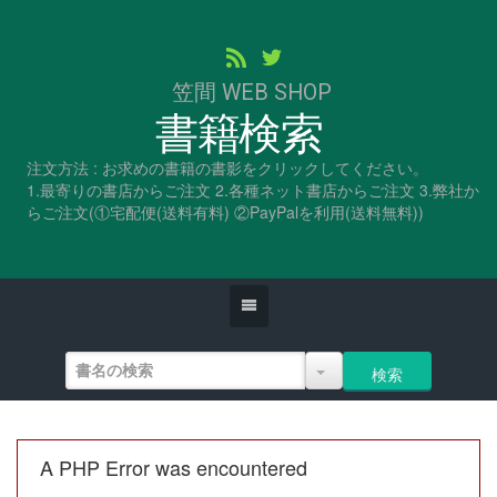
笠間 WEB SHOP
書籍検索
注文方法 : お求めの書籍の書影をクリックしてください。
1.最寄りの書店からご注文 2.各種ネット書店からご注文 3.弊社か
らご注文(①宅配便(送料有料) ②PayPalを利用(送料無料))
A PHP Error was encountered