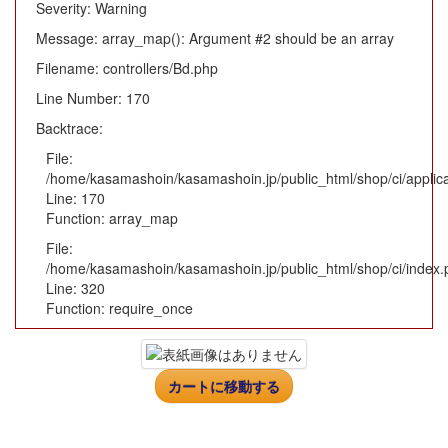
Severity: Warning
Message: array_map(): Argument #2 should be an array
Filename: controllers/Bd.php
Line Number: 170
Backtrace:
File:
/home/kasamashoin/kasamashoin.jp/public_html/shop/ci/applica
Line: 170
Function: array_map
File:
/home/kasamashoin/kasamashoin.jp/public_html/shop/ci/index.
Line: 320
Function: require_once
カートに移動する