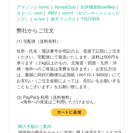
アマゾン
｜
honto
｜
HonyaClub
｜
紀伊國屋BookWeb
｜
ヨドバシ.com
｜
HMV
｜
omni7（セブンネットショッピ
ング）
｜
e-hon
｜
楽天ブックス
｜
TSUTAYA
弊社からご注文
(1) 宅配便（送料有料）
住所・氏名・電話番号を明記の上、直接下記宛にご注文
ください。宅配便にて発送いたします。送料は500円を
承ります（２kg以上のもの、北海道・四国・九州・沖
縄・海外へのご発送は実費を頂きます）。お支払方法
は、書籍に同封の郵便払込用紙（00110-1-56002）にて
お支払い（ご注文金額によっては、先払いをお願いする
こともございます）をお願い致します。
(2) PayPalを利用（送料無料）
※海外への発送はご利用いただけません.
購入手順のご案内
発売前の商品をカートに追加し購入決済することもでき