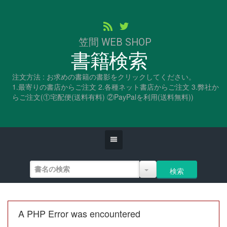
笠間 WEB SHOP
書籍検索
注文方法 : お求めの書籍の書影をクリックしてください。
1.最寄りの書店からご注文 2.各種ネット書店からご注文 3.弊社か
らご注文(①宅配便(送料有料) ②PayPalを利用(送料無料))
A PHP Error was encountered