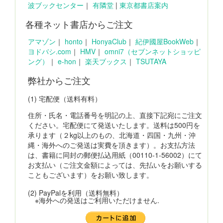
波ブックセンター
｜
有隣堂
|
東京都書店案内
各種ネット書店からご注文
アマゾン
｜
honto
｜
HonyaClub
｜
紀伊國屋BookWeb
｜
ヨドバシ.com
｜
HMV
｜
omni7（セブンネットショッピ
ング）
｜
e-hon
｜
楽天ブックス
｜
TSUTAYA
弊社からご注文
(1) 宅配便（送料有料）
住所・氏名・電話番号を明記の上、直接下記宛にご注文
ください。宅配便にて発送いたします。送料は500円を
承ります（２kg以上のもの、北海道・四国・九州・沖
縄・海外へのご発送は実費を頂きます）。お支払方法
は、書籍に同封の郵便払込用紙（00110-1-56002）にて
お支払い（ご注文金額によっては、先払いをお願いする
こともございます）をお願い致します。
(2) PayPalを利用（送料無料）
※海外への発送はご利用いただけません.