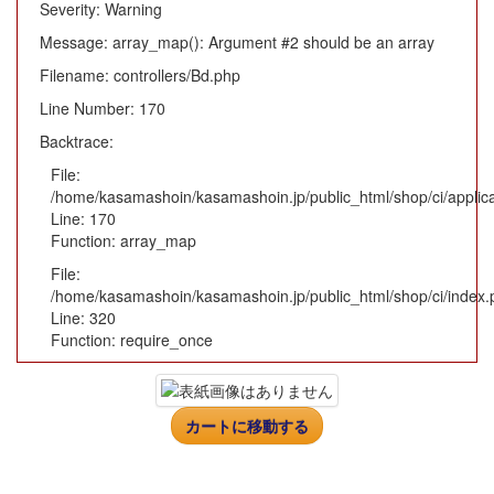
Severity: Warning
Message: array_map(): Argument #2 should be an array
Filename: controllers/Bd.php
Line Number: 170
Backtrace:
File:
/home/kasamashoin/kasamashoin.jp/public_html/shop/ci/applica
Line: 170
Function: array_map
File:
/home/kasamashoin/kasamashoin.jp/public_html/shop/ci/index.
Line: 320
Function: require_once
カートに移動する