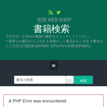
笠間 WEB SHOP
書籍検索
注文方法 : お求めの書籍の書影をクリックしてください。
1.最寄りの書店からご注文 2.各種ネット書店からご注文 3.弊社か
らご注文(①宅配便(送料有料) ②PayPalを利用(送料無料))
A PHP Error was encountered