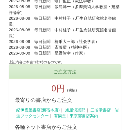
2026-08-08 毎日新聞 蟻川恒正（憲法学者）
2026-08-08 毎日新聞 飯島洋一（多摩美術大学教授・建築
評論家）
2026-08-08 毎日新聞 中村桂子（JT生命誌研究館名誉館
長）
2026-08-08 毎日新聞 中村桂子（JT生命誌研究館名誉館
長）
2026-08-08 毎日新聞 橋爪大三郎（社会学者）
2026-08-08 毎日新聞 斎藤環（精神科医）
2026-08-08 毎日新聞 星野智幸（作家）
上記内容は本書刊行時のものです。
ご注文方法
0円
（税抜）
最寄りの書店からご注文
紀伊國屋書店(新宿本店)
｜
旭屋倶楽部
｜
三省堂書店・岩
波ブックセンター
｜
有隣堂
|
東京都書店案内
各種ネット書店からご注文