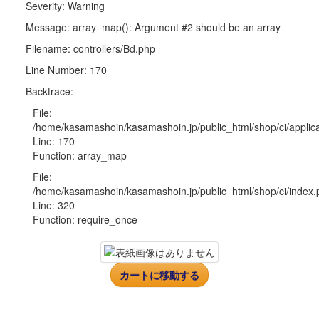
Severity: Warning
Message: array_map(): Argument #2 should be an array
Filename: controllers/Bd.php
Line Number: 170
Backtrace:
File:
/home/kasamashoin/kasamashoin.jp/public_html/shop/ci/applica
Line: 170
Function: array_map
File:
/home/kasamashoin/kasamashoin.jp/public_html/shop/ci/index.
Line: 320
Function: require_once
カートに移動する