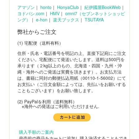
アマゾン
｜
honto
｜
HonyaClub
｜
紀伊國屋BookWeb
｜
ヨドバシ.com
｜
HMV
｜
omni7（セブンネットショッピ
ング）
｜
e-hon
｜
楽天ブックス
｜
TSUTAYA
弊社からご注文
(1) 宅配便（送料有料）
住所・氏名・電話番号を明記の上、直接下記宛にご注文
ください。宅配便にて発送いたします。送料は500円を
承ります（２kg以上のもの、北海道・四国・九州・沖
縄・海外へのご発送は実費を頂きます）。お支払方法
は、書籍に同封の郵便払込用紙（00110-1-56002）にて
お支払い（ご注文金額によっては、先払いをお願いする
こともございます）をお願い致します。
(2) PayPalを利用（送料無料）
※海外への発送はご利用いただけません.
購入手順のご案内
発売前の商品をカートに追加し購入決済することもでき