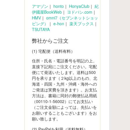
アマゾン
｜
honto
｜
HonyaClub
｜
紀
伊國屋BookWeb
｜
ヨドバシ.com
｜
HMV
｜
omni7（セブンネットショッ
ピング）
｜
e-hon
｜
楽天ブックス
｜
TSUTAYA
弊社からご注文
(1) 宅配便（送料有料）
住所・氏名・電話番号を明記の上、
直接下記宛にご注文ください。宅配
便にて発送いたします。送料は500
円を承ります（２kg以上のもの、北
海道・四国・九州・沖縄・海外への
ご発送は実費を頂きます）。お支払
方法は、書籍に同封の郵便払込用紙
（00110-1-56002）にてお支払い
（ご注文金額によっては、先払いを
お願いすることもございます）をお
願い致します。
(2) PayPalを利用（送料無料）