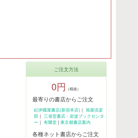
ご注文方法
0円
（税抜）
最寄りの書店からご注文
紀伊國屋書店(新宿本店)
｜
旭屋倶楽
部
｜
三省堂書店・岩波ブックセンタ
ー
｜
有隣堂
|
東京都書店案内
各種ネット書店からご注文