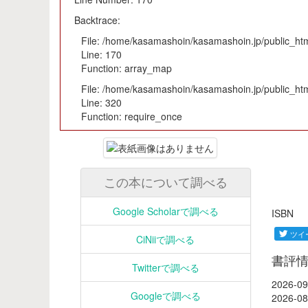
Backtrace:
File: /home/kasamashoin/kasamashoin.jp/public_html
Line: 170
Function: array_map
File: /home/kasamashoin/kasamashoin.jp/public_htm
Line: 320
Function: require_once
この本について調べる
Google Scholarで調べる
ISB
CiNiiで調べる
書評
Twitterで調べる
2026-09
Googleで調べる
2026-08