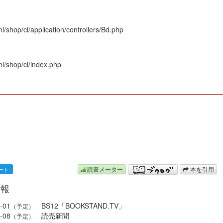
/shop/ci/application/controllers/Bd.php
l/shop/ci/index.php
N
読書メーター
本を引用
情報
-01
BS12「BOOKSTAND.TV」
（予定）
-08
読売新聞
（予定）