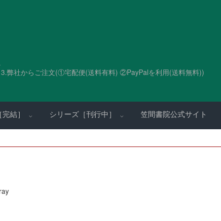
。
.弊社からご注文(①宅配便(送料有料) ②PayPalを利用(送料無料))
［完結］
シリーズ［刊行中］
笠間書院公式サイト
ray