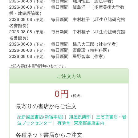
2026-08-08
毎日新聞 蟻川恒正（憲法学者）
（予定）
2026-08-08
毎日新聞 飯島洋一（多摩美術大学教
（予定）
授・建築評論家）
2026-08-08
毎日新聞 中村桂子（JT生命誌研究館
（予定）
名誉館長）
2026-08-08
毎日新聞 中村桂子（JT生命誌研究館
（予定）
名誉館長）
2026-08-08
毎日新聞 橋爪大三郎（社会学者）
（予定）
2026-08-08
毎日新聞 斎藤環（精神科医）
（予定）
2026-08-08
毎日新聞 星野智幸（作家）
（予定）
上記内容は本書刊行時のものです。
ご注文方法
0円
（税抜）
最寄りの書店からご注文
紀伊國屋書店(新宿本店)
｜
旭屋倶楽部
｜
三省堂書店・岩
波ブックセンター
｜
有隣堂
|
東京都書店案内
各種ネット書店からご注文