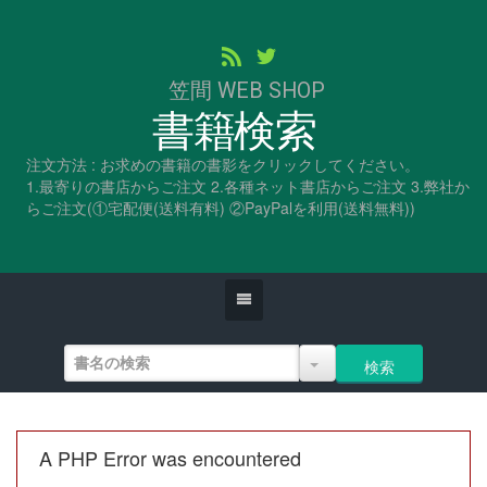
笠間 WEB SHOP
書籍検索
注文方法 : お求めの書籍の書影をクリックしてください。
1.最寄りの書店からご注文 2.各種ネット書店からご注文 3.弊社か
らご注文(①宅配便(送料有料) ②PayPalを利用(送料無料))
A PHP Error was encountered