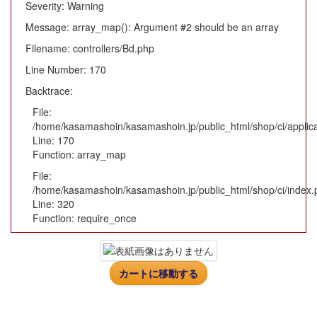
Severity: Warning
Message: array_map(): Argument #2 should be an array
Filename: controllers/Bd.php
Line Number: 170
Backtrace:
File:
/home/kasamashoin/kasamashoin.jp/public_html/shop/ci/applica
Line: 170
Function: array_map
File:
/home/kasamashoin/kasamashoin.jp/public_html/shop/ci/index.
Line: 320
Function: require_once
カートに移動する