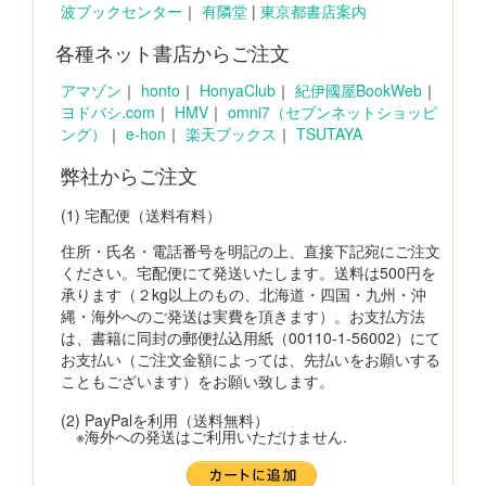
波ブックセンター
｜
有隣堂
|
東京都書店案内
各種ネット書店からご注文
アマゾン
｜
honto
｜
HonyaClub
｜
紀伊國屋BookWeb
｜
ヨドバシ.com
｜
HMV
｜
omni7（セブンネットショッピ
ング）
｜
e-hon
｜
楽天ブックス
｜
TSUTAYA
弊社からご注文
(1) 宅配便（送料有料）
住所・氏名・電話番号を明記の上、直接下記宛にご注文
ください。宅配便にて発送いたします。送料は500円を
承ります（２kg以上のもの、北海道・四国・九州・沖
縄・海外へのご発送は実費を頂きます）。お支払方法
は、書籍に同封の郵便払込用紙（00110-1-56002）にて
お支払い（ご注文金額によっては、先払いをお願いする
こともございます）をお願い致します。
(2) PayPalを利用（送料無料）
※海外への発送はご利用いただけません.