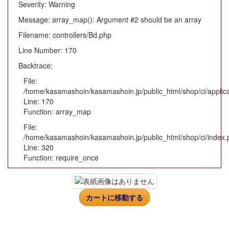
Severity: Warning
Message: array_map(): Argument #2 should be an array
Filename: controllers/Bd.php
Line Number: 170
Backtrace:
File:
/home/kasamashoin/kasamashoin.jp/public_html/shop/ci/applica
Line: 170
Function: array_map
File:
/home/kasamashoin/kasamashoin.jp/public_html/shop/ci/index.
Line: 320
Function: require_once
カートに移動する