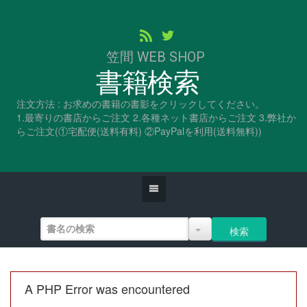
笠間 WEB SHOP
書籍検索
注文方法 : お求めの書籍の書影をクリックしてください。
1.最寄りの書店からご注文 2.各種ネット書店からご注文 3.弊社か
らご注文(①宅配便(送料有料) ②PayPalを利用(送料無料))
A PHP Error was encountered