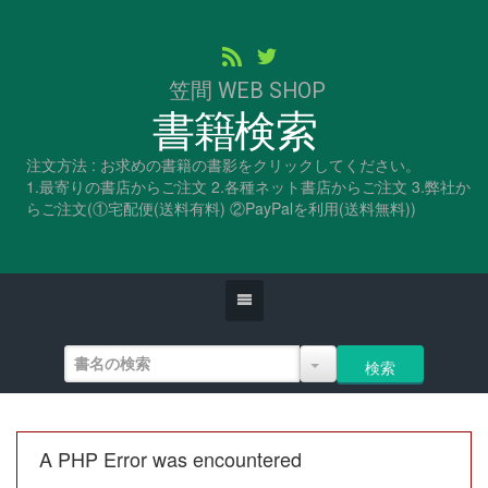
笠間 WEB SHOP
書籍検索
注文方法 : お求めの書籍の書影をクリックしてください。
1.最寄りの書店からご注文 2.各種ネット書店からご注文 3.弊社か
らご注文(①宅配便(送料有料) ②PayPalを利用(送料無料))
A PHP Error was encountered