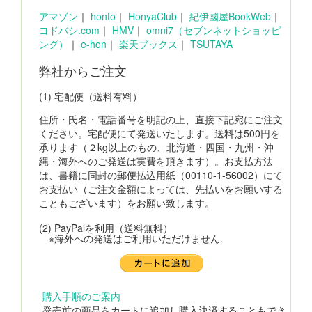
アマゾン
｜
honto
｜
HonyaClub
｜
紀伊國屋BookWeb
｜
ヨドバシ.com
｜
HMV
｜
omni7（セブンネットショッピ
ング）
｜
e-hon
｜
楽天ブックス
｜
TSUTAYA
弊社からご注文
(1) 宅配便（送料有料）
住所・氏名・電話番号を明記の上、直接下記宛にご注文
ください。宅配便にて発送いたします。送料は500円を
承ります（２kg以上のもの、北海道・四国・九州・沖
縄・海外へのご発送は実費を頂きます）。お支払方法
は、書籍に同封の郵便払込用紙（00110-1-56002）にて
お支払い（ご注文金額によっては、先払いをお願いする
こともございます）をお願い致します。
(2) PayPalを利用（送料無料）
※海外への発送はご利用いただけません.
購入手順のご案内
発売前の商品をカートに追加し購入決済することもでき