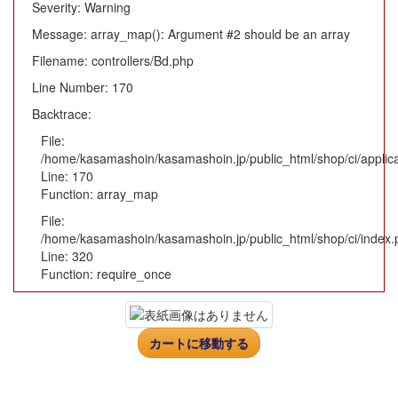
Severity: Warning
Message: array_map(): Argument #2 should be an array
Filename: controllers/Bd.php
Line Number: 170
Backtrace:
File:
/home/kasamashoin/kasamashoin.jp/public_html/shop/ci/applica
Line: 170
Function: array_map
File:
/home/kasamashoin/kasamashoin.jp/public_html/shop/ci/index.
Line: 320
Function: require_once
カートに移動する