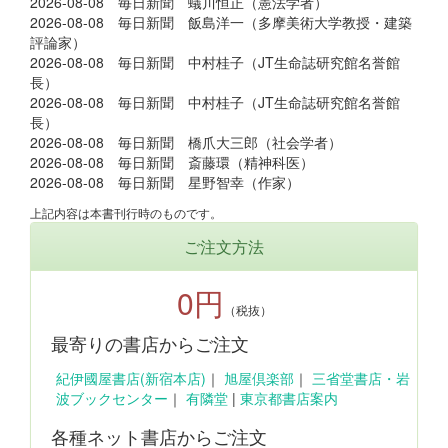
2026-08-08 毎日新聞 蟻川恒正（憲法学者）
2026-08-08 毎日新聞 飯島洋一（多摩美術大学教授・建築
評論家）
2026-08-08 毎日新聞 中村桂子（JT生命誌研究館名誉館
長）
2026-08-08 毎日新聞 中村桂子（JT生命誌研究館名誉館
長）
2026-08-08 毎日新聞 橋爪大三郎（社会学者）
2026-08-08 毎日新聞 斎藤環（精神科医）
2026-08-08 毎日新聞 星野智幸（作家）
上記内容は本書刊行時のものです。
ご注文方法
0円
（税抜）
最寄りの書店からご注文
紀伊國屋書店(新宿本店)
｜
旭屋倶楽部
｜
三省堂書店・岩
波ブックセンター
｜
有隣堂
|
東京都書店案内
各種ネット書店からご注文