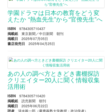
学園ドラマは日本の教育をどう変
えたか “熱血先生”から“官僚先生”へ
ISBN
9784305710437
掲載紙
東京新聞／中日新聞 朝刊
掲載日
2025年07月05日
書店発売日
2025年04月25日
あの人の調べ方ときどき書棚探訪
クリエイター20人に聞く情報収集
活用術
ISBN
9784305710420
掲載紙
読売新聞 朝刊
掲載日
2025年06月22日
評者
清水唯一郎（慶應義塾大学教授・政治学者）