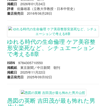
掲載日
2026年01月24日
評者
佐藤雄基（立教大学教授・日本中世史）
書店発売日
2016年06月28日
ゆれる時代の生命倫理 ケア美容整
形安楽死など、シチュエーション
で考える8章
ISBN
9784305710550
掲載紙
東京新聞／中日新聞 朝刊
掲載日
2025年11月22日
書店発売日
2025年09月02日
愚図の英断 吉田茂が最も怖れた男