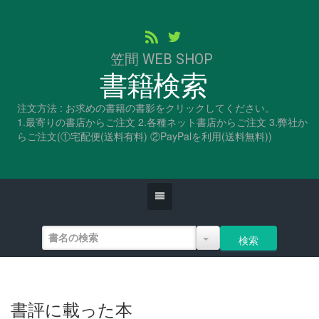
笠間 WEB SHOP
書籍検索
注文方法 : お求めの書籍の書影をクリックしてください。
1.最寄りの書店からご注文 2.各種ネット書店からご注文 3.弊社か
らご注文(①宅配便(送料有料) ②PayPalを利用(送料無料))
書評に載った本