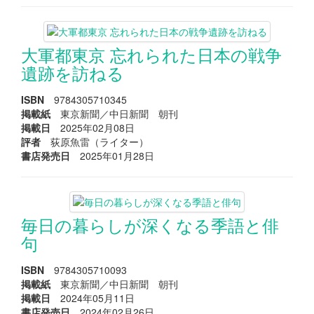
大軍都東京 忘れられた日本の戦争
遺跡を訪ねる
ISBN
9784305710345
掲載紙
東京新聞／中日新聞 朝刊
掲載日
2025年02月08日
評者
荻原魚雷（ライター）
書店発売日
2025年01月28日
毎日の暮らしが深くなる季語と俳
句
ISBN
9784305710093
掲載紙
東京新聞／中日新聞 朝刊
掲載日
2024年05月11日
書店発売日
2024年02月26日