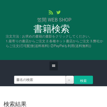
笠間 WEB SHOP
書籍検索
注文方法 : お求めの書籍の書影をクリックしてください。
1.最寄りの書店からご注文 2.各種ネット書店からご注文 3.弊社か
らご注文(①宅配便(送料有料) ②PayPalを利用(送料無料))
検索結果