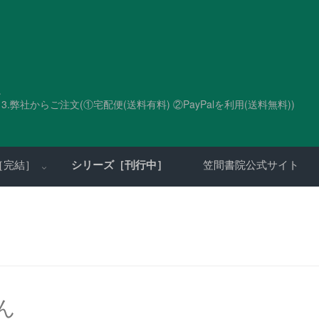
。
.弊社からご注文(①宅配便(送料有料) ②PayPalを利用(送料無料))
［完結］
シリーズ［刊行中］
笠間書院公式サイト
ん