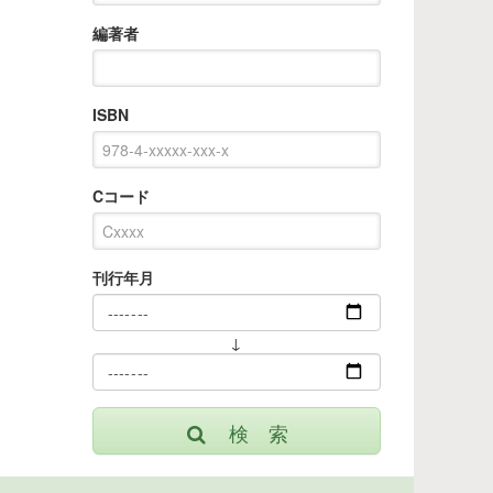
編著者
ISBN
Cコード
刊行年月
↓
検 索