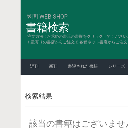
笠間 WEB SHOP
書籍検索
注文方法 : お求めの書籍の書影をクリックしてください
1.最寄りの書店からご注文 2.各種ネット書店からご注文 3
近刊
新刊
書評された書籍
シリーズ
検索結果
該当の書籍はございませ