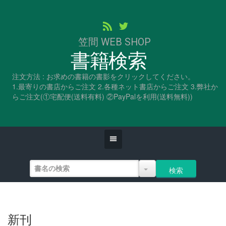
笠間 WEB SHOP
書籍検索
注文方法 : お求めの書籍の書影をクリックしてください。
1.最寄りの書店からご注文 2.各種ネット書店からご注文 3.弊社か
らご注文(①宅配便(送料有料) ②PayPalを利用(送料無料))
新刊