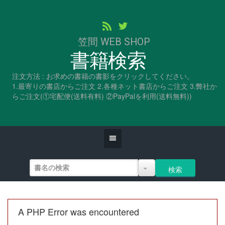
笠間 WEB SHOP
書籍検索
注文方法 : お求めの書籍の書影をクリックしてください。
1.最寄りの書店からご注文 2.各種ネット書店からご注文 3.弊社か
らご注文(①宅配便(送料有料) ②PayPalを利用(送料無料))
A PHP Error was encountered