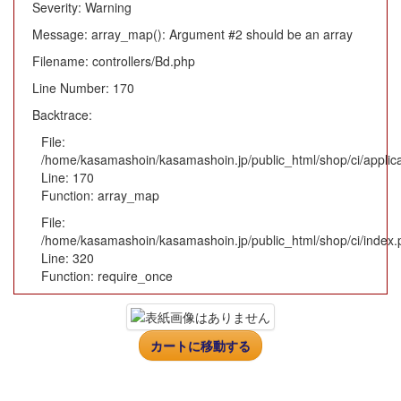
Severity: Warning
Message: array_map(): Argument #2 should be an array
Filename: controllers/Bd.php
Line Number: 170
Backtrace:
File:
/home/kasamashoin/kasamashoin.jp/public_html/shop/ci/applica
Line: 170
Function: array_map
File:
/home/kasamashoin/kasamashoin.jp/public_html/shop/ci/index.
Line: 320
Function: require_once
カートに移動する