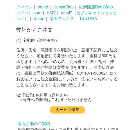
アマゾン
｜
honto
｜
HonyaClub
｜
紀伊國屋BookWeb
｜
ヨドバシ.com
｜
HMV
｜
omni7（セブンネットショッピ
ング）
｜
e-hon
｜
楽天ブックス
｜
TSUTAYA
弊社からご注文
(1) 宅配便（送料有料）
住所・氏名・電話番号を明記の上、直接下記宛にご注文
ください。宅配便にて発送いたします。送料は500円を
承ります（２kg以上のもの、北海道・四国・九州・沖
縄・海外へのご発送は実費を頂きます）。お支払方法
は、書籍に同封の郵便払込用紙（00110-1-56002）にて
お支払い（ご注文金額によっては、先払いをお願いする
こともございます）をお願い致します。
(2) PayPalを利用（送料無料）
※海外への発送はご利用いただけません.
購入手順のご案内
発売前の商品をカートに追加し購入決済することもでき