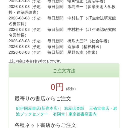
2026-08-08
毎日新聞 蟻川恒正（憲法学者）
（予定）
2026-08-08
毎日新聞 飯島洋一（多摩美術大学教
（予定）
授・建築評論家）
2026-08-08
毎日新聞 中村桂子（JT生命誌研究館
（予定）
名誉館長）
2026-08-08
毎日新聞 中村桂子（JT生命誌研究館
（予定）
名誉館長）
2026-08-08
毎日新聞 橋爪大三郎（社会学者）
（予定）
2026-08-08
毎日新聞 斎藤環（精神科医）
（予定）
2026-08-08
毎日新聞 星野智幸（作家）
（予定）
上記内容は本書刊行時のものです。
ご注文方法
0円
（税抜）
最寄りの書店からご注文
紀伊國屋書店(新宿本店)
｜
旭屋倶楽部
｜
三省堂書店・岩
波ブックセンター
｜
有隣堂
|
東京都書店案内
各種ネット書店からご注文