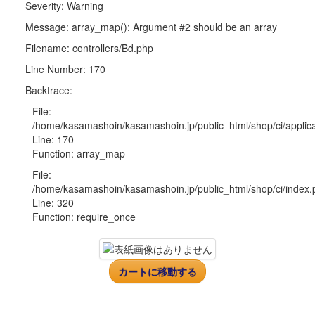
Severity: Warning
Message: array_map(): Argument #2 should be an array
Filename: controllers/Bd.php
Line Number: 170
Backtrace:
File:
/home/kasamashoin/kasamashoin.jp/public_html/shop/ci/applica
Line: 170
Function: array_map
File:
/home/kasamashoin/kasamashoin.jp/public_html/shop/ci/index.
Line: 320
Function: require_once
カートに移動する