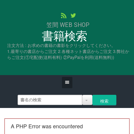
笠間 WEB SHOP
書籍検索
注文方法 : お求めの書籍の書影をクリックしてください。
1.最寄りの書店からご注文 2.各種ネット書店からご注文 3.弊社か
らご注文(①宅配便(送料有料) ②PayPalを利用(送料無料))
A PHP Error was encountered