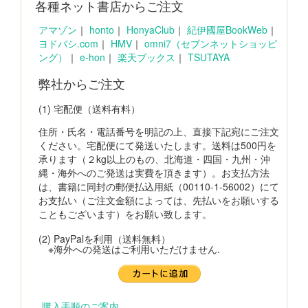
各種ネット書店からご注文
アマゾン
｜
honto
｜
HonyaClub
｜
紀伊國屋BookWeb
｜
ヨドバシ.com
｜
HMV
｜
omni7（セブンネットショッピ
ング）
｜
e-hon
｜
楽天ブックス
｜
TSUTAYA
弊社からご注文
(1) 宅配便（送料有料）
住所・氏名・電話番号を明記の上、直接下記宛にご注文
ください。宅配便にて発送いたします。送料は500円を
承ります（２kg以上のもの、北海道・四国・九州・沖
縄・海外へのご発送は実費を頂きます）。お支払方法
は、書籍に同封の郵便払込用紙（00110-1-56002）にて
お支払い（ご注文金額によっては、先払いをお願いする
こともございます）をお願い致します。
(2) PayPalを利用（送料無料）
※海外への発送はご利用いただけません.
購入手順のご案内