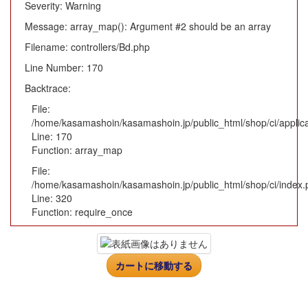
Severity: Warning
Message: array_map(): Argument #2 should be an array
Filename: controllers/Bd.php
Line Number: 170
Backtrace:
File:
/home/kasamashoin/kasamashoin.jp/public_html/shop/ci/applica
Line: 170
Function: array_map
File:
/home/kasamashoin/kasamashoin.jp/public_html/shop/ci/index.
Line: 320
Function: require_once
カートに移動する