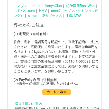
アマゾン
｜
honto
｜
HonyaClub
｜
紀伊國屋BookWeb
｜
ヨドバシ.com
｜
HMV
｜
omni7（セブンネットショッピ
ング）
｜
e-hon
｜
楽天ブックス
｜
TSUTAYA
弊社からご注文
(1) 宅配便（送料有料）
住所・氏名・電話番号を明記の上、直接下記宛にご注文
ください。宅配便にて発送いたします。送料は500円を
承ります（２kg以上のもの、北海道・四国・九州・沖
縄・海外へのご発送は実費を頂きます）。お支払方法
は、書籍に同封の郵便払込用紙（00110-1-56002）にて
お支払い（ご注文金額によっては、先払いをお願いする
こともございます）をお願い致します。
(2) PayPalを利用（送料無料）
※海外への発送はご利用いただけません.
購入手順のご案内
発売前の商品をカートに追加し購入決済することもでき