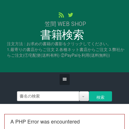
笠間 WEB SHOP
書籍検索
注文方法 : お求めの書籍の書影をクリックしてください。
1.最寄りの書店からご注文 2.各種ネット書店からご注文 3.弊社か
らご注文(①宅配便(送料有料) ②PayPalを利用(送料無料))
A PHP Error was encountered