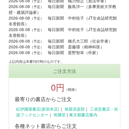
2026-08-08
毎日新聞 蟻川恒正（憲法学者）
（予定）
2026-08-08
毎日新聞 飯島洋一（多摩美術大学教
（予定）
授・建築評論家）
2026-08-08
毎日新聞 中村桂子（JT生命誌研究館
（予定）
名誉館長）
2026-08-08
毎日新聞 中村桂子（JT生命誌研究館
（予定）
名誉館長）
2026-08-08
毎日新聞 橋爪大三郎（社会学者）
（予定）
2026-08-08
毎日新聞 斎藤環（精神科医）
（予定）
2026-08-08
毎日新聞 星野智幸（作家）
（予定）
上記内容は本書刊行時のものです。
ご注文方法
0円
（税抜）
最寄りの書店からご注文
紀伊國屋書店(新宿本店)
｜
旭屋倶楽部
｜
三省堂書店・岩
波ブックセンター
｜
有隣堂
|
東京都書店案内
各種ネット書店からご注文