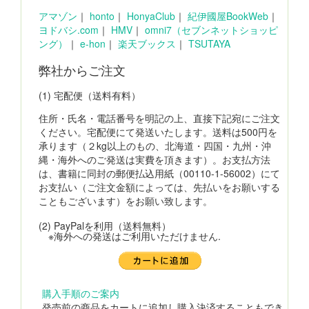
アマゾン
｜
honto
｜
HonyaClub
｜
紀伊國屋BookWeb
｜
ヨドバシ.com
｜
HMV
｜
omni7（セブンネットショッピ
ング）
｜
e-hon
｜
楽天ブックス
｜
TSUTAYA
弊社からご注文
(1) 宅配便（送料有料）
住所・氏名・電話番号を明記の上、直接下記宛にご注文
ください。宅配便にて発送いたします。送料は500円を
承ります（２kg以上のもの、北海道・四国・九州・沖
縄・海外へのご発送は実費を頂きます）。お支払方法
は、書籍に同封の郵便払込用紙（00110-1-56002）にて
お支払い（ご注文金額によっては、先払いをお願いする
こともございます）をお願い致します。
(2) PayPalを利用（送料無料）
※海外への発送はご利用いただけません.
購入手順のご案内
発売前の商品をカートに追加し購入決済することもでき