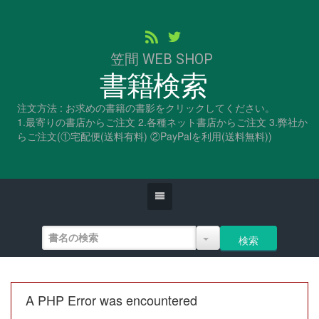
笠間 WEB SHOP
書籍検索
注文方法 : お求めの書籍の書影をクリックしてください。
1.最寄りの書店からご注文 2.各種ネット書店からご注文 3.弊社か
らご注文(①宅配便(送料有料) ②PayPalを利用(送料無料))
A PHP Error was encountered