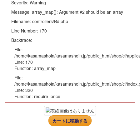
Severity: Warning
Message: array_map(): Argument #2 should be an array
Filename: controllers/Bd.php
Line Number: 170
Backtrace:
File:
/home/kasamashoin/kasamashoin.jp/public_html/shop/ci/applica
Line: 170
Function: array_map
File:
/home/kasamashoin/kasamashoin.jp/public_html/shop/ci/index.
Line: 320
Function: require_once
カートに移動する