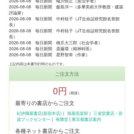
2026-08-08 毎日新聞 蟻川恒正（憲法学者）
2026-08-08 毎日新聞 飯島洋一（多摩美術大学教授・建築
評論家）
2026-08-08 毎日新聞 中村桂子（JT生命誌研究館名誉館
長）
2026-08-08 毎日新聞 中村桂子（JT生命誌研究館名誉館
長）
2026-08-08 毎日新聞 橋爪大三郎（社会学者）
2026-08-08 毎日新聞 斎藤環（精神科医）
2026-08-08 毎日新聞 星野智幸（作家）
上記内容は本書刊行時のものです。
ご注文方法
0円
（税抜）
最寄りの書店からご注文
紀伊國屋書店(新宿本店)
｜
旭屋倶楽部
｜
三省堂書店・岩
波ブックセンター
｜
有隣堂
|
東京都書店案内
各種ネット書店からご注文