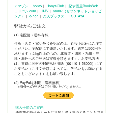
アマゾン
｜
honto
｜
HonyaClub
｜
紀伊國屋BookWeb
｜
ヨドバシ.com
｜
HMV
｜
omni7（セブンネットショッピ
ング）
｜
e-hon
｜
楽天ブックス
｜
TSUTAYA
弊社からご注文
(1) 宅配便（送料有料）
住所・氏名・電話番号を明記の上、直接下記宛にご注文
ください。宅配便にて発送いたします。送料は500円を
承ります（２kg以上のもの、北海道・四国・九州・沖
縄・海外へのご発送は実費を頂きます）。お支払方法
は、書籍に同封の郵便払込用紙（00110-1-56002）にて
お支払い（ご注文金額によっては、先払いをお願いする
こともございます）をお願い致します。
(2) PayPalを利用（送料無料）
※海外への発送はご利用いただけません.
購入手順のご案内
発売前の商品をカートに追加し購入決済することもでき