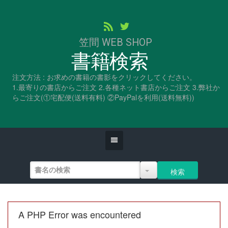
笠間 WEB SHOP
書籍検索
注文方法 : お求めの書籍の書影をクリックしてください。
1.最寄りの書店からご注文 2.各種ネット書店からご注文 3.弊社か
らご注文(①宅配便(送料有料) ②PayPalを利用(送料無料))
A PHP Error was encountered