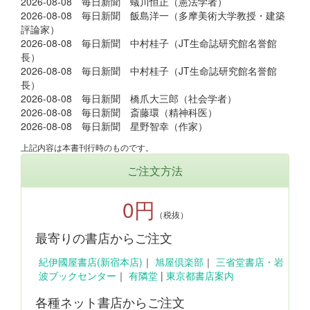
2026-08-08 毎日新聞 蟻川恒正（憲法学者）
2026-08-08 毎日新聞 飯島洋一（多摩美術大学教授・建築
評論家）
2026-08-08 毎日新聞 中村桂子（JT生命誌研究館名誉館
長）
2026-08-08 毎日新聞 中村桂子（JT生命誌研究館名誉館
長）
2026-08-08 毎日新聞 橋爪大三郎（社会学者）
2026-08-08 毎日新聞 斎藤環（精神科医）
2026-08-08 毎日新聞 星野智幸（作家）
上記内容は本書刊行時のものです。
ご注文方法
0円
（税抜）
最寄りの書店からご注文
紀伊國屋書店(新宿本店)
｜
旭屋倶楽部
｜
三省堂書店・岩
波ブックセンター
｜
有隣堂
|
東京都書店案内
各種ネット書店からご注文