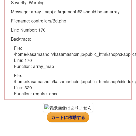
Severity: Warning
Message: array_map(): Argument #2 should be an array
Filename: controllers/Bd.php
Line Number: 170
Backtrace:
File:
/home/kasamashoin/kasamashoin.jp/public_html/shop/ci/applica
Line: 170
Function: array_map
File:
/home/kasamashoin/kasamashoin.jp/public_html/shop/ci/index.
Line: 320
Function: require_once
カートに移動する