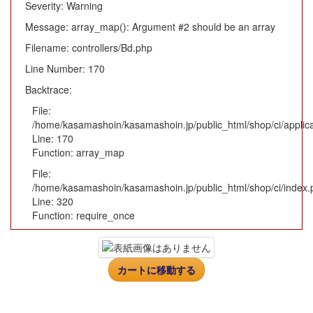
Severity: Warning
Message: array_map(): Argument #2 should be an array
Filename: controllers/Bd.php
Line Number: 170
Backtrace:
File:
/home/kasamashoin/kasamashoin.jp/public_html/shop/ci/applica
Line: 170
Function: array_map
File:
/home/kasamashoin/kasamashoin.jp/public_html/shop/ci/index.
Line: 320
Function: require_once
カートに移動する