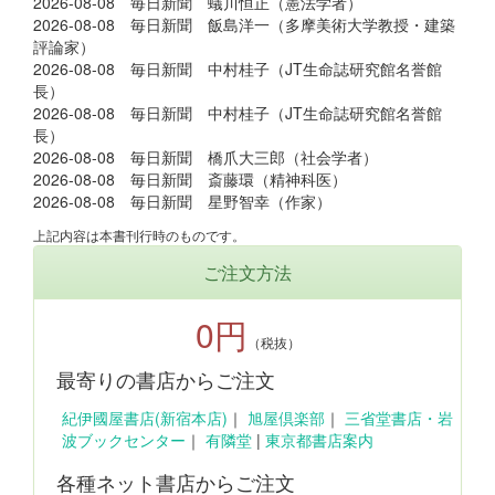
2026-08-08 毎日新聞 蟻川恒正（憲法学者）
2026-08-08 毎日新聞 飯島洋一（多摩美術大学教授・建築
評論家）
2026-08-08 毎日新聞 中村桂子（JT生命誌研究館名誉館
長）
2026-08-08 毎日新聞 中村桂子（JT生命誌研究館名誉館
長）
2026-08-08 毎日新聞 橋爪大三郎（社会学者）
2026-08-08 毎日新聞 斎藤環（精神科医）
2026-08-08 毎日新聞 星野智幸（作家）
上記内容は本書刊行時のものです。
ご注文方法
0円
（税抜）
最寄りの書店からご注文
紀伊國屋書店(新宿本店)
｜
旭屋倶楽部
｜
三省堂書店・岩
波ブックセンター
｜
有隣堂
|
東京都書店案内
各種ネット書店からご注文