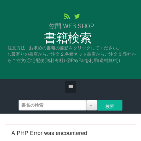
笠間 WEB SHOP
書籍検索
注文方法 : お求めの書籍の書影をクリックしてください。
1.最寄りの書店からご注文 2.各種ネット書店からご注文 3.弊社か
らご注文(①宅配便(送料有料) ②PayPalを利用(送料無料))
A PHP Error was encountered