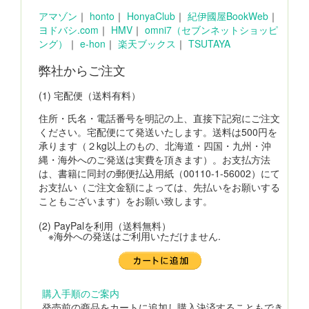
アマゾン
｜
honto
｜
HonyaClub
｜
紀伊國屋BookWeb
｜
ヨドバシ.com
｜
HMV
｜
omni7（セブンネットショッピ
ング）
｜
e-hon
｜
楽天ブックス
｜
TSUTAYA
弊社からご注文
(1) 宅配便（送料有料）
住所・氏名・電話番号を明記の上、直接下記宛にご注文
ください。宅配便にて発送いたします。送料は500円を
承ります（２kg以上のもの、北海道・四国・九州・沖
縄・海外へのご発送は実費を頂きます）。お支払方法
は、書籍に同封の郵便払込用紙（00110-1-56002）にて
お支払い（ご注文金額によっては、先払いをお願いする
こともございます）をお願い致します。
(2) PayPalを利用（送料無料）
※海外への発送はご利用いただけません.
購入手順のご案内
発売前の商品をカートに追加し購入決済することもでき