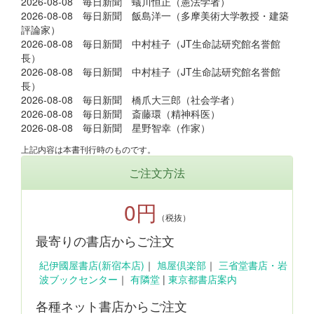
2026-08-08 毎日新聞 蟻川恒正（憲法学者）
2026-08-08 毎日新聞 飯島洋一（多摩美術大学教授・建築
評論家）
2026-08-08 毎日新聞 中村桂子（JT生命誌研究館名誉館
長）
2026-08-08 毎日新聞 中村桂子（JT生命誌研究館名誉館
長）
2026-08-08 毎日新聞 橋爪大三郎（社会学者）
2026-08-08 毎日新聞 斎藤環（精神科医）
2026-08-08 毎日新聞 星野智幸（作家）
上記内容は本書刊行時のものです。
ご注文方法
0円
（税抜）
最寄りの書店からご注文
紀伊國屋書店(新宿本店)
｜
旭屋倶楽部
｜
三省堂書店・岩
波ブックセンター
｜
有隣堂
|
東京都書店案内
各種ネット書店からご注文