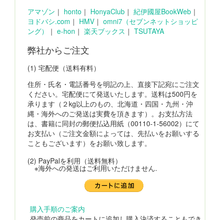
アマゾン
｜
honto
｜
HonyaClub
｜
紀伊國屋BookWeb
｜
ヨドバシ.com
｜
HMV
｜
omni7（セブンネットショッピ
ング）
｜
e-hon
｜
楽天ブックス
｜
TSUTAYA
弊社からご注文
(1) 宅配便（送料有料）
住所・氏名・電話番号を明記の上、直接下記宛にご注文
ください。宅配便にて発送いたします。送料は500円を
承ります（２kg以上のもの、北海道・四国・九州・沖
縄・海外へのご発送は実費を頂きます）。お支払方法
は、書籍に同封の郵便払込用紙（00110-1-56002）にて
お支払い（ご注文金額によっては、先払いをお願いする
こともございます）をお願い致します。
(2) PayPalを利用（送料無料）
※海外への発送はご利用いただけません.
購入手順のご案内
発売前の商品をカートに追加し購入決済することもでき