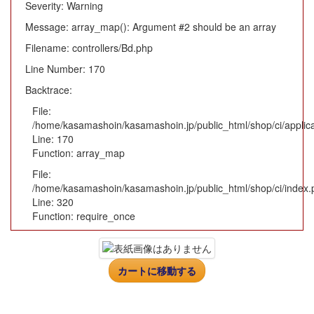
Severity: Warning
Message: array_map(): Argument #2 should be an array
Filename: controllers/Bd.php
Line Number: 170
Backtrace:
File:
/home/kasamashoin/kasamashoin.jp/public_html/shop/ci/applica
Line: 170
Function: array_map
File:
/home/kasamashoin/kasamashoin.jp/public_html/shop/ci/index.
Line: 320
Function: require_once
カートに移動する