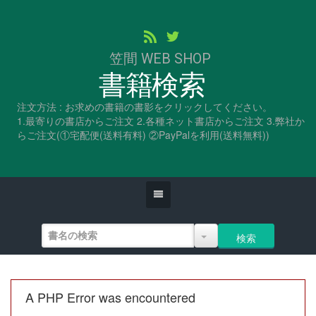
笠間 WEB SHOP
書籍検索
注文方法 : お求めの書籍の書影をクリックしてください。
1.最寄りの書店からご注文 2.各種ネット書店からご注文 3.弊社か
らご注文(①宅配便(送料有料) ②PayPalを利用(送料無料))
A PHP Error was encountered