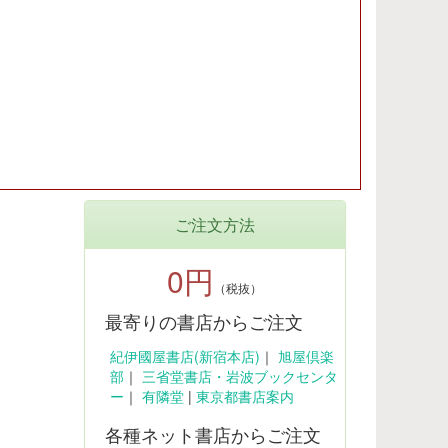
ご注文方法
0円
（税抜）
最寄りの書店からご注文
紀伊國屋書店(新宿本店)
｜
旭屋倶楽
部
｜
三省堂書店・岩波ブックセンタ
ー
｜
有隣堂
|
東京都書店案内
各種ネット書店からご注文