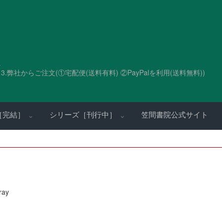
。
.弊社からご注文(①宅配便(送料有料) ②PayPalを利用(送料無料))
［完結］
シリーズ［刊行中］
笠間書院公式サイト
ray