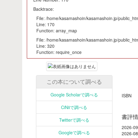
Backtrace:
File: /home/kasamashoin/kasamashoin.jp/public_html
Line: 170
Function: array_map
File: /home/kasamashoin/kasamashoin.jp/public_htm
Line: 320
Function: require_once
この本について調べる
Google Scholarで調べる
ISB
CiNiiで調べる
書評
Twitterで調べる
2026-09
Googleで調べる
2026-