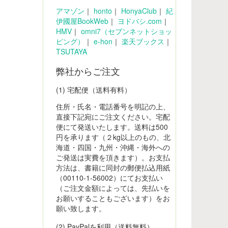
アマゾン
｜
honto
｜
HonyaClub
｜
紀
伊國屋BookWeb
｜
ヨドバシ.com
｜
HMV
｜
omni7（セブンネットショッ
ピング）
｜
e-hon
｜
楽天ブックス
｜
TSUTAYA
弊社からご注文
(1) 宅配便（送料有料）
住所・氏名・電話番号を明記の上、
直接下記宛にご注文ください。宅配
便にて発送いたします。送料は500
円を承ります（２kg以上のもの、北
海道・四国・九州・沖縄・海外への
ご発送は実費を頂きます）。お支払
方法は、書籍に同封の郵便払込用紙
（00110-1-56002）にてお支払い
（ご注文金額によっては、先払いを
お願いすることもございます）をお
願い致します。
(2) PayPalを利用（送料無料）