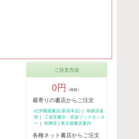
ご注文方法
0円
（税抜）
最寄りの書店からご注文
紀伊國屋書店(新宿本店)
｜
旭屋倶楽
部
｜
三省堂書店・岩波ブックセンタ
ー
｜
有隣堂
|
東京都書店案内
各種ネット書店からご注文