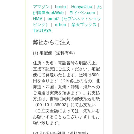
アマゾン
｜
honto
｜
HonyaClub
｜
紀
伊國屋BookWeb
｜
ヨドバシ.com
｜
HMV
｜
omni7（セブンネットショッ
ピング）
｜
e-hon
｜
楽天ブックス
｜
TSUTAYA
弊社からご注文
(1) 宅配便（送料有料）
住所・氏名・電話番号を明記の上、
直接下記宛にご注文ください。宅配
便にて発送いたします。送料は500
円を承ります（２kg以上のもの、北
海道・四国・九州・沖縄・海外への
ご発送は実費を頂きます）。お支払
方法は、書籍に同封の郵便払込用紙
（00110-1-56002）にてお支払い
（ご注文金額によっては、先払いを
お願いすることもございます）をお
願い致します。
(2) PayPalを利用（送料無料）