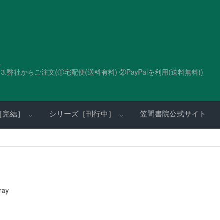
。
.弊社からご注文(①宅配便(送料有料) ②PayPalを利用(送料無料))
［完結］
シリーズ［刊行中］
笠間書院公式サイト
ray