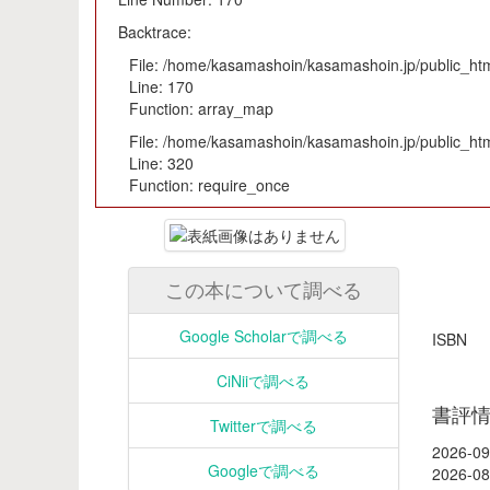
Backtrace:
File: /home/kasamashoin/kasamashoin.jp/public_html
Line: 170
Function: array_map
File: /home/kasamashoin/kasamashoin.jp/public_htm
Line: 320
Function: require_once
この本について調べる
Google Scholarで調べる
ISB
CiNiiで調べる
書評
Twitterで調べる
2026-09
Googleで調べる
2026-08