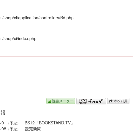
/shop/ci/application/controllers/Bd.php
l/shop/ci/index.php
N
読書メーター
本を引用
情報
-01
BS12「BOOKSTAND.TV」
（予定）
-08
読売新聞
（予定）