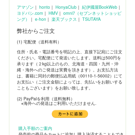
アマゾン
｜
honto
｜
HonyaClub
｜
紀伊國屋BookWeb
｜
ヨドバシ.com
｜
HMV
｜
omni7（セブンネットショッピ
ング）
｜
e-hon
｜
楽天ブックス
｜
TSUTAYA
弊社からご注文
(1) 宅配便（送料有料）
住所・氏名・電話番号を明記の上、直接下記宛にご注文
ください。宅配便にて発送いたします。送料は500円を
承ります（２kg以上のもの、北海道・四国・九州・沖
縄・海外へのご発送は実費を頂きます）。お支払方法
は、書籍に同封の郵便払込用紙（00110-1-56002）にて
お支払い（ご注文金額によっては、先払いをお願いする
こともございます）をお願い致します。
(2) PayPalを利用（送料無料）
※海外への発送はご利用いただけません.
購入手順のご案内
発売前の商品をカートに追加し購入決済することもでき