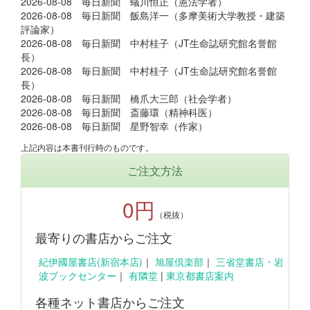
2026-08-08 毎日新聞 蟻川恒正（憲法学者）
2026-08-08 毎日新聞 飯島洋一（多摩美術大学教授・建築
評論家）
2026-08-08 毎日新聞 中村桂子（JT生命誌研究館名誉館
長）
2026-08-08 毎日新聞 中村桂子（JT生命誌研究館名誉館
長）
2026-08-08 毎日新聞 橋爪大三郎（社会学者）
2026-08-08 毎日新聞 斎藤環（精神科医）
2026-08-08 毎日新聞 星野智幸（作家）
上記内容は本書刊行時のものです。
ご注文方法
0円
（税抜）
最寄りの書店からご注文
紀伊國屋書店(新宿本店)
｜
旭屋倶楽部
｜
三省堂書店・岩
波ブックセンター
｜
有隣堂
|
東京都書店案内
各種ネット書店からご注文