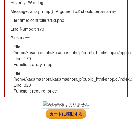
Severity: Warning
Message: array_map(): Argument #2 should be an array
Filename: controllers/Bd.php
Line Number: 170
Backtrace:
File:
/home/kasamashoin/kasamashoin.jp/public_html/shop/ci/applica
Line: 170
Function: array_map
File:
/home/kasamashoin/kasamashoin.jp/public_html/shop/ci/index.
Line: 320
Function: require_once
カートに移動する