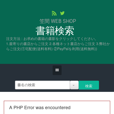
笠間 WEB SHOP
書籍検索
注文方法 : お求めの書籍の書影をクリックしてください。
1.最寄りの書店からご注文 2.各種ネット書店からご注文 3.弊社か
らご注文(①宅配便(送料有料) ②PayPalを利用(送料無料))
A PHP Error was encountered