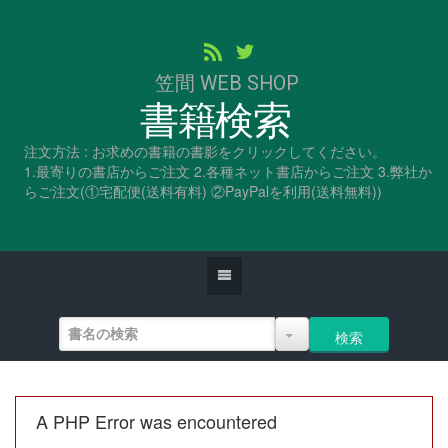
笠間 WEB SHOP
書籍検索
注文方法 : お求めの書籍の書影をクリックしてください。
1.最寄りの書店からご注文 2.各種ネット書店からご注文 3.弊社か
らご注文(①宅配便(送料有料) ②PayPalを利用(送料無料))
A PHP Error was encountered