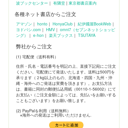
波ブックセンター
｜
有隣堂
|
東京都書店案内
各種ネット書店からご注文
アマゾン
｜
honto
｜
HonyaClub
｜
紀伊國屋BookWeb
｜
ヨドバシ.com
｜
HMV
｜
omni7（セブンネットショッピ
ング）
｜
e-hon
｜
楽天ブックス
｜
TSUTAYA
弊社からご注文
(1) 宅配便（送料有料）
住所・氏名・電話番号を明記の上、直接下記宛にご注文
ください。宅配便にて発送いたします。送料は500円を
承ります（２kg以上のもの、北海道・四国・九州・沖
縄・海外へのご発送は実費を頂きます）。お支払方法
は、書籍に同封の郵便払込用紙（00110-1-56002）にて
お支払い（ご注文金額によっては、先払いをお願いする
こともございます）をお願い致します。
(2) PayPalを利用（送料無料）
※海外への発送はご利用いただけません.