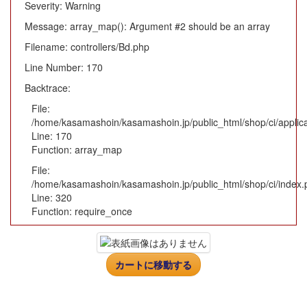
Severity: Warning
Message: array_map(): Argument #2 should be an array
Filename: controllers/Bd.php
Line Number: 170
Backtrace:
File:
/home/kasamashoin/kasamashoin.jp/public_html/shop/ci/applica
Line: 170
Function: array_map
File:
/home/kasamashoin/kasamashoin.jp/public_html/shop/ci/index.
Line: 320
Function: require_once
カートに移動する