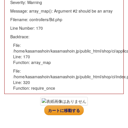
Severity: Warning
Message: array_map(): Argument #2 should be an array
Filename: controllers/Bd.php
Line Number: 170
Backtrace:
File:
/home/kasamashoin/kasamashoin.jp/public_html/shop/ci/applica
Line: 170
Function: array_map
File:
/home/kasamashoin/kasamashoin.jp/public_html/shop/ci/index.
Line: 320
Function: require_once
カートに移動する