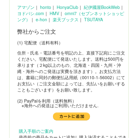
アマゾン
｜
honto
｜
HonyaClub
｜
紀伊國屋BookWeb
｜
ヨドバシ.com
｜
HMV
｜
omni7（セブンネットショッピ
ング）
｜
e-hon
｜
楽天ブックス
｜
TSUTAYA
弊社からご注文
(1) 宅配便（送料有料）
住所・氏名・電話番号を明記の上、直接下記宛にご注文
ください。宅配便にて発送いたします。送料は500円を
承ります（２kg以上のもの、北海道・四国・九州・沖
縄・海外へのご発送は実費を頂きます）。お支払方法
は、書籍に同封の郵便払込用紙（00110-1-56002）にて
お支払い（ご注文金額によっては、先払いをお願いする
こともございます）をお願い致します。
(2) PayPalを利用（送料無料）
※海外への発送はご利用いただけません.
購入手順のご案内
発売前の商品をカートに追加し購入決済することもでき