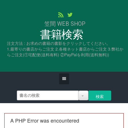
笠間 WEB SHOP
書籍検索
注文方法 : お求めの書籍の書影をクリックしてください。
1.最寄りの書店からご注文 2.各種ネット書店からご注文 3.弊社か
らご注文(①宅配便(送料有料) ②PayPalを利用(送料無料))
A PHP Error was encountered