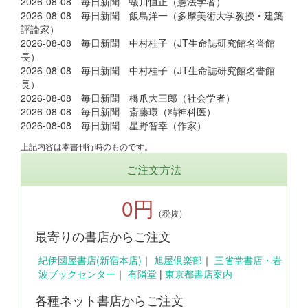
2026-08-08 毎日新聞 蟻川恒正（憲法学者）
2026-08-08 毎日新聞 飯島洋一（多摩美術大学教授・建築
評論家）
2026-08-08 毎日新聞 中村桂子（JT生命誌研究館名誉館
長）
2026-08-08 毎日新聞 中村桂子（JT生命誌研究館名誉館
長）
2026-08-08 毎日新聞 橋爪大三郎（社会学者）
2026-08-08 毎日新聞 斎藤環（精神科医）
2026-08-08 毎日新聞 星野智幸（作家）
上記内容は本書刊行時のものです。
ご注文方法
0円
（税抜）
最寄りの書店からご注文
紀伊國屋書店(新宿本店)
｜
旭屋倶楽部
｜
三省堂書店・岩
波ブックセンター
｜
有隣堂
|
東京都書店案内
各種ネット書店からご注文