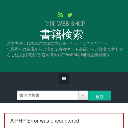
笠間 WEB SHOP
書籍検索
注文方法 : お求めの書籍の書影をクリックしてください。
1.最寄りの書店からご注文 2.各種ネット書店からご注文 3.弊社か
らご注文(①宅配便(送料有料) ②PayPalを利用(送料無料))
A PHP Error was encountered