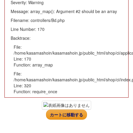
Severity: Warning
Message: array_map(): Argument #2 should be an array
Filename: controllers/Bd.php
Line Number: 170
Backtrace:
File:
/home/kasamashoin/kasamashoin.jp/public_html/shop/ci/applica
Line: 170
Function: array_map
File:
/home/kasamashoin/kasamashoin.jp/public_html/shop/ci/index.
Line: 320
Function: require_once
カートに移動する