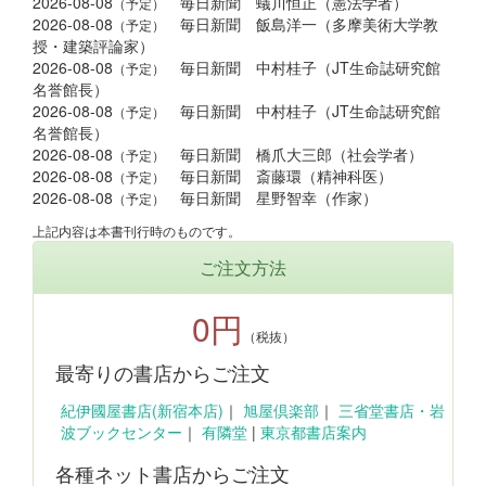
2026-08-08
毎日新聞 蟻川恒正（憲法学者）
（予定）
2026-08-08
毎日新聞 飯島洋一（多摩美術大学教
（予定）
授・建築評論家）
2026-08-08
毎日新聞 中村桂子（JT生命誌研究館
（予定）
名誉館長）
2026-08-08
毎日新聞 中村桂子（JT生命誌研究館
（予定）
名誉館長）
2026-08-08
毎日新聞 橋爪大三郎（社会学者）
（予定）
2026-08-08
毎日新聞 斎藤環（精神科医）
（予定）
2026-08-08
毎日新聞 星野智幸（作家）
（予定）
上記内容は本書刊行時のものです。
ご注文方法
0円
（税抜）
最寄りの書店からご注文
紀伊國屋書店(新宿本店)
｜
旭屋倶楽部
｜
三省堂書店・岩
波ブックセンター
｜
有隣堂
|
東京都書店案内
各種ネット書店からご注文