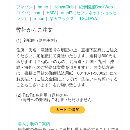
アマゾン
｜
honto
｜
HonyaClub
｜
紀伊國屋BookWeb
｜
ヨドバシ.com
｜
HMV
｜
omni7（セブンネットショッピ
ング）
｜
e-hon
｜
楽天ブックス
｜
TSUTAYA
弊社からご注文
(1) 宅配便（送料有料）
住所・氏名・電話番号を明記の上、直接下記宛にご注文
ください。宅配便にて発送いたします。送料は500円を
承ります（２kg以上のもの、北海道・四国・九州・沖
縄・海外へのご発送は実費を頂きます）。お支払方法
は、書籍に同封の郵便払込用紙（00110-1-56002）にて
お支払い（ご注文金額によっては、先払いをお願いする
こともございます）をお願い致します。
(2) PayPalを利用（送料無料）
※海外への発送はご利用いただけません.
購入手順のご案内
発売前の商品をカートに追加し購入決済することもでき