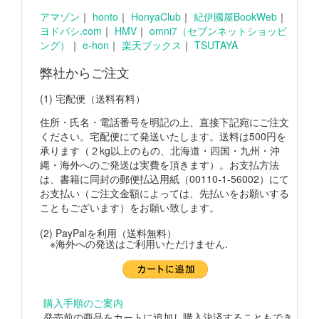
アマゾン
｜
honto
｜
HonyaClub
｜
紀伊國屋BookWeb
｜
ヨドバシ.com
｜
HMV
｜
omni7（セブンネットショッピ
ング）
｜
e-hon
｜
楽天ブックス
｜
TSUTAYA
弊社からご注文
(1) 宅配便（送料有料）
住所・氏名・電話番号を明記の上、直接下記宛にご注文
ください。宅配便にて発送いたします。送料は500円を
承ります（２kg以上のもの、北海道・四国・九州・沖
縄・海外へのご発送は実費を頂きます）。お支払方法
は、書籍に同封の郵便払込用紙（00110-1-56002）にて
お支払い（ご注文金額によっては、先払いをお願いする
こともございます）をお願い致します。
(2) PayPalを利用（送料無料）
※海外への発送はご利用いただけません.
購入手順のご案内
発売前の商品をカートに追加し購入決済することもでき