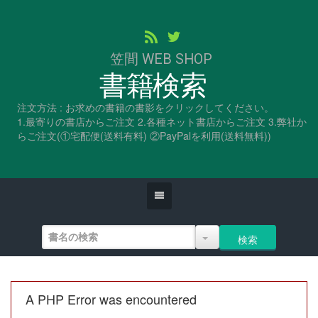
笠間 WEB SHOP
書籍検索
注文方法 : お求めの書籍の書影をクリックしてください。
1.最寄りの書店からご注文 2.各種ネット書店からご注文 3.弊社か
らご注文(①宅配便(送料有料) ②PayPalを利用(送料無料))
A PHP Error was encountered