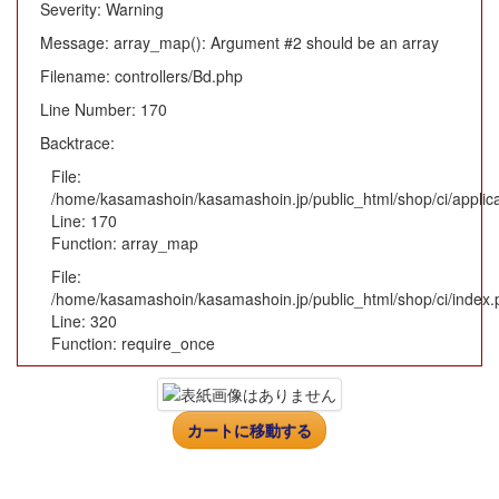
Severity: Warning
Message: array_map(): Argument #2 should be an array
Filename: controllers/Bd.php
Line Number: 170
Backtrace:
File:
/home/kasamashoin/kasamashoin.jp/public_html/shop/ci/applica
Line: 170
Function: array_map
File:
/home/kasamashoin/kasamashoin.jp/public_html/shop/ci/index.
Line: 320
Function: require_once
カートに移動する