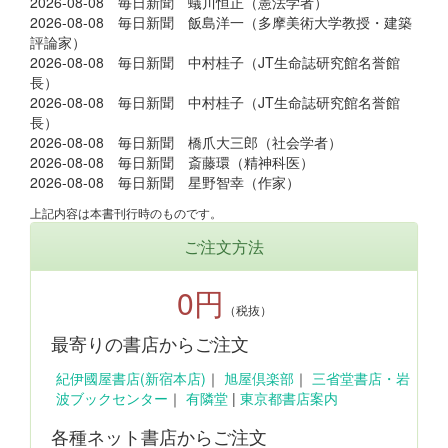
2026-08-08 毎日新聞 蟻川恒正（憲法学者）
2026-08-08 毎日新聞 飯島洋一（多摩美術大学教授・建築
評論家）
2026-08-08 毎日新聞 中村桂子（JT生命誌研究館名誉館
長）
2026-08-08 毎日新聞 中村桂子（JT生命誌研究館名誉館
長）
2026-08-08 毎日新聞 橋爪大三郎（社会学者）
2026-08-08 毎日新聞 斎藤環（精神科医）
2026-08-08 毎日新聞 星野智幸（作家）
上記内容は本書刊行時のものです。
ご注文方法
0円
（税抜）
最寄りの書店からご注文
紀伊國屋書店(新宿本店)
｜
旭屋倶楽部
｜
三省堂書店・岩
波ブックセンター
｜
有隣堂
|
東京都書店案内
各種ネット書店からご注文