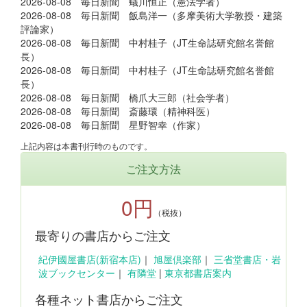
2026-08-08 毎日新聞 蟻川恒正（憲法学者）
2026-08-08 毎日新聞 飯島洋一（多摩美術大学教授・建築
評論家）
2026-08-08 毎日新聞 中村桂子（JT生命誌研究館名誉館
長）
2026-08-08 毎日新聞 中村桂子（JT生命誌研究館名誉館
長）
2026-08-08 毎日新聞 橋爪大三郎（社会学者）
2026-08-08 毎日新聞 斎藤環（精神科医）
2026-08-08 毎日新聞 星野智幸（作家）
上記内容は本書刊行時のものです。
ご注文方法
0円
（税抜）
最寄りの書店からご注文
紀伊國屋書店(新宿本店)
｜
旭屋倶楽部
｜
三省堂書店・岩
波ブックセンター
｜
有隣堂
|
東京都書店案内
各種ネット書店からご注文