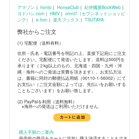
アマゾン
｜
honto
｜
HonyaClub
｜
紀伊國屋BookWeb
｜
ヨドバシ.com
｜
HMV
｜
omni7（セブンネットショッピ
ング）
｜
e-hon
｜
楽天ブックス
｜
TSUTAYA
弊社からご注文
(1) 宅配便（送料有料）
住所・氏名・電話番号を明記の上、直接下記宛にご注文
ください。宅配便にて発送いたします。送料は500円を
承ります（２kg以上のもの、北海道・四国・九州・沖
縄・海外へのご発送は実費を頂きます）。お支払方法
は、書籍に同封の郵便払込用紙（00110-1-56002）にて
お支払い（ご注文金額によっては、先払いをお願いする
こともございます）をお願い致します。
(2) PayPalを利用（送料無料）
※海外への発送はご利用いただけません.
購入手順のご案内
発売前の商品をカートに追加し購入決済することもでき