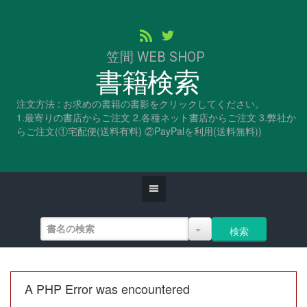
笠間 WEB SHOP
書籍検索
注文方法 : お求めの書籍の書影をクリックしてください。
1.最寄りの書店からご注文 2.各種ネット書店からご注文 3.弊社か
らご注文(①宅配便(送料有料) ②PayPalを利用(送料無料))
A PHP Error was encountered