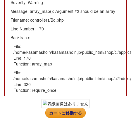
Severity: Warning
Message: array_map(): Argument #2 should be an array
Filename: controllers/Bd.php
Line Number: 170
Backtrace:
File:
/home/kasamashoin/kasamashoin.jp/public_html/shop/ci/applica
Line: 170
Function: array_map
File:
/home/kasamashoin/kasamashoin.jp/public_html/shop/ci/index.
Line: 320
Function: require_once
カートに移動する