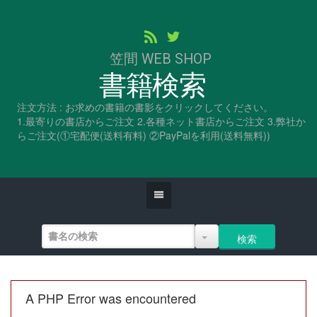
笠間 WEB SHOP
書籍検索
注文方法 : お求めの書籍の書影をクリックしてください。
1.最寄りの書店からご注文 2.各種ネット書店からご注文 3.弊社か
らご注文(①宅配便(送料有料) ②PayPalを利用(送料無料))
A PHP Error was encountered