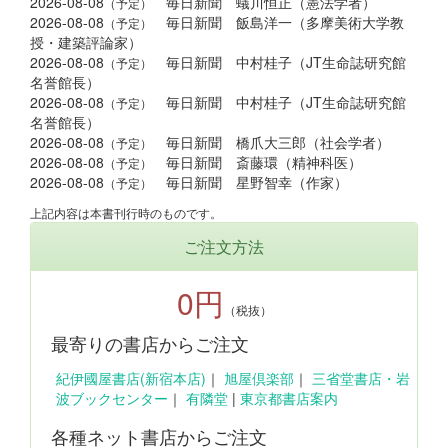
2026-08-08
毎日新聞 蟻川恒正（憲法学者）
（予定）
2026-08-08
毎日新聞 飯島洋一（多摩美術大学教
（予定）
授・建築評論家）
2026-08-08
毎日新聞 中村桂子（JT生命誌研究館
（予定）
名誉館長）
2026-08-08
毎日新聞 中村桂子（JT生命誌研究館
（予定）
名誉館長）
2026-08-08
毎日新聞 橋爪大三郎（社会学者）
（予定）
2026-08-08
毎日新聞 斎藤環（精神科医）
（予定）
2026-08-08
毎日新聞 星野智幸（作家）
（予定）
上記内容は本書刊行時のものです。
ご注文方法
0円
（税抜）
最寄りの書店からご注文
紀伊國屋書店(新宿本店)
｜
旭屋倶楽部
｜
三省堂書店・岩
波ブックセンター
｜
有隣堂
|
東京都書店案内
各種ネット書店からご注文