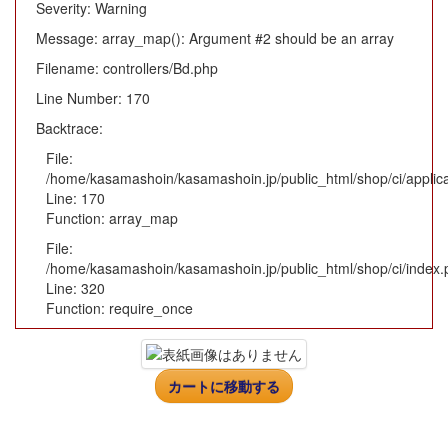
Severity: Warning
Message: array_map(): Argument #2 should be an array
Filename: controllers/Bd.php
Line Number: 170
Backtrace:
File:
/home/kasamashoin/kasamashoin.jp/public_html/shop/ci/applica
Line: 170
Function: array_map
File:
/home/kasamashoin/kasamashoin.jp/public_html/shop/ci/index.
Line: 320
Function: require_once
カートに移動する