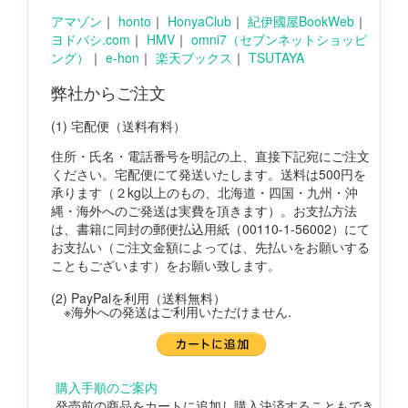
アマゾン
｜
honto
｜
HonyaClub
｜
紀伊國屋BookWeb
｜
ヨドバシ.com
｜
HMV
｜
omni7（セブンネットショッピ
ング）
｜
e-hon
｜
楽天ブックス
｜
TSUTAYA
弊社からご注文
(1) 宅配便（送料有料）
住所・氏名・電話番号を明記の上、直接下記宛にご注文
ください。宅配便にて発送いたします。送料は500円を
承ります（２kg以上のもの、北海道・四国・九州・沖
縄・海外へのご発送は実費を頂きます）。お支払方法
は、書籍に同封の郵便払込用紙（00110-1-56002）にて
お支払い（ご注文金額によっては、先払いをお願いする
こともございます）をお願い致します。
(2) PayPalを利用（送料無料）
※海外への発送はご利用いただけません.
購入手順のご案内
発売前の商品をカートに追加し購入決済することもでき