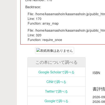
Backtrace:
File: /home/kasamashoin/kasamashoin.jp/public_html
Line: 170
Function: array_map
File: /home/kasamashoin/kasamashoin.jp/public_htm
Line: 320
Function: require_once
この本について調べる
Google Scholarで調べる
ISB
CiNiiで調べる
書評
Twitterで調べる
2026-09
Googleで調べる
2026-