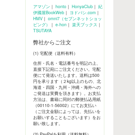
アマゾン
｜
honto
｜
HonyaClub
｜
紀
伊國屋BookWeb
｜
ヨドバシ.com
｜
HMV
｜
omni7（セブンネットショッ
ピング）
｜
e-hon
｜
楽天ブックス
｜
TSUTAYA
弊社からご注文
(1) 宅配便（送料有料）
住所・氏名・電話番号を明記の上、
直接下記宛にご注文ください。宅配
便にて発送いたします。送料は500
円を承ります（２kg以上のもの、北
海道・四国・九州・沖縄・海外への
ご発送は実費を頂きます）。お支払
方法は、書籍に同封の郵便払込用紙
（00110-1-56002）にてお支払い
（ご注文金額によっては、先払いを
お願いすることもございます）をお
願い致します。
(2) PayPalを利用（送料無料）