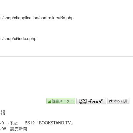
/shop/ci/application/controllers/Bd.php
l/shop/ci/index.php
N
読書メーター
本を引用
情報
-01
BS12「BOOKSTAND.TV」
（予定）
08-08 読売新聞