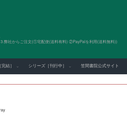
。
.弊社からご注文(①宅配便(送料有料) ②PayPalを利用(送料無料))
［完結］
シリーズ［刊行中］
笠間書院公式サイト
ray