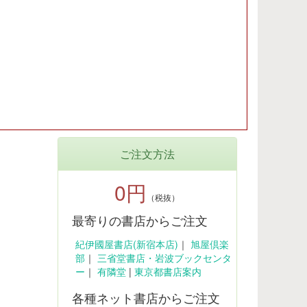
ご注文方法
0円
（税抜）
最寄りの書店からご注文
紀伊國屋書店(新宿本店)
｜
旭屋倶楽
部
｜
三省堂書店・岩波ブックセンタ
ー
｜
有隣堂
|
東京都書店案内
各種ネット書店からご注文