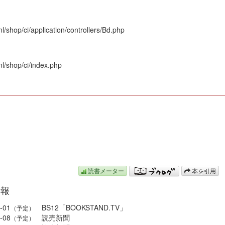
/shop/ci/application/controllers/Bd.php
l/shop/ci/index.php
N
読書メーター
本を引用
情報
-01
BS12「BOOKSTAND.TV」
（予定）
-08
読売新聞
（予定）