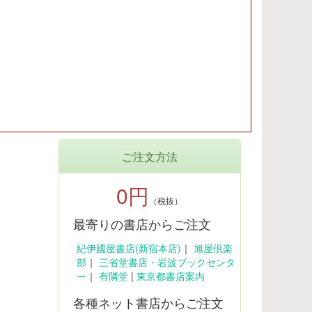
ご注文方法
0円
（税抜）
最寄りの書店からご注文
紀伊國屋書店(新宿本店)
｜
旭屋倶楽
部
｜
三省堂書店・岩波ブックセンタ
ー
｜
有隣堂
|
東京都書店案内
各種ネット書店からご注文