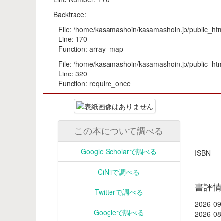
Backtrace:
File: /home/kasamashoin/kasamashoin.jp/public_html
Line: 170
Function: array_map
File: /home/kasamashoin/kasamashoin.jp/public_htm
Line: 320
Function: require_once
この本について調べる
Google Scholarで調べる
ISB
CiNiiで調べる
書評
Twitterで調べる
2026-09
Googleで調べる
2026-08