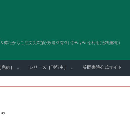
。
.弊社からご注文(①宅配便(送料有料) ②PayPalを利用(送料無料))
［完結］
シリーズ［刊行中］
笠間書院公式サイト
ray