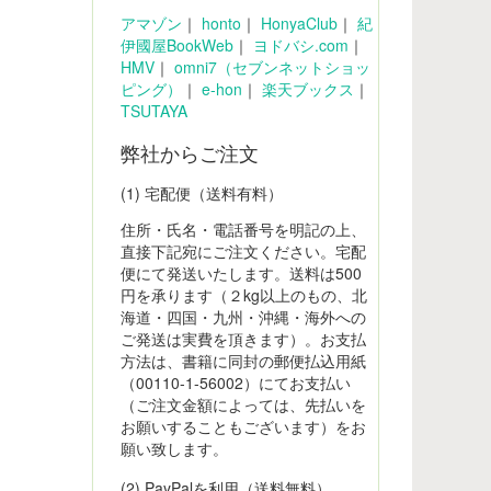
アマゾン
｜
honto
｜
HonyaClub
｜
紀
伊國屋BookWeb
｜
ヨドバシ.com
｜
HMV
｜
omni7（セブンネットショッ
ピング）
｜
e-hon
｜
楽天ブックス
｜
TSUTAYA
弊社からご注文
(1) 宅配便（送料有料）
住所・氏名・電話番号を明記の上、
直接下記宛にご注文ください。宅配
便にて発送いたします。送料は500
円を承ります（２kg以上のもの、北
海道・四国・九州・沖縄・海外への
ご発送は実費を頂きます）。お支払
方法は、書籍に同封の郵便払込用紙
（00110-1-56002）にてお支払い
（ご注文金額によっては、先払いを
お願いすることもございます）をお
願い致します。
(2) PayPalを利用（送料無料）