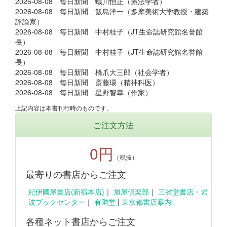
2026-08-08 毎日新聞 蟻川恒正（憲法学者）
2026-08-08 毎日新聞 飯島洋一（多摩美術大学教授・建築
評論家）
2026-08-08 毎日新聞 中村桂子（JT生命誌研究館名誉館
長）
2026-08-08 毎日新聞 中村桂子（JT生命誌研究館名誉館
長）
2026-08-08 毎日新聞 橋爪大三郎（社会学者）
2026-08-08 毎日新聞 斎藤環（精神科医）
2026-08-08 毎日新聞 星野智幸（作家）
上記内容は本書刊行時のものです。
ご注文方法
0円
（税抜）
最寄りの書店からご注文
紀伊國屋書店(新宿本店)
｜
旭屋倶楽部
｜
三省堂書店・岩
波ブックセンター
｜
有隣堂
|
東京都書店案内
各種ネット書店からご注文