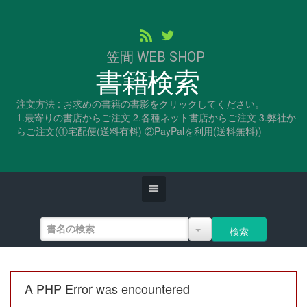
笠間 WEB SHOP
書籍検索
注文方法 : お求めの書籍の書影をクリックしてください。
1.最寄りの書店からご注文 2.各種ネット書店からご注文 3.弊社か
らご注文(①宅配便(送料有料) ②PayPalを利用(送料無料))
A PHP Error was encountered