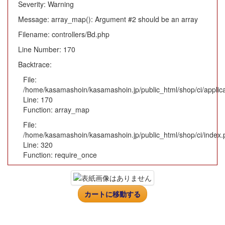
Severity: Warning
Message: array_map(): Argument #2 should be an array
Filename: controllers/Bd.php
Line Number: 170
Backtrace:
File:
/home/kasamashoin/kasamashoin.jp/public_html/shop/ci/applica
Line: 170
Function: array_map
File:
/home/kasamashoin/kasamashoin.jp/public_html/shop/ci/index.
Line: 320
Function: require_once
カートに移動する