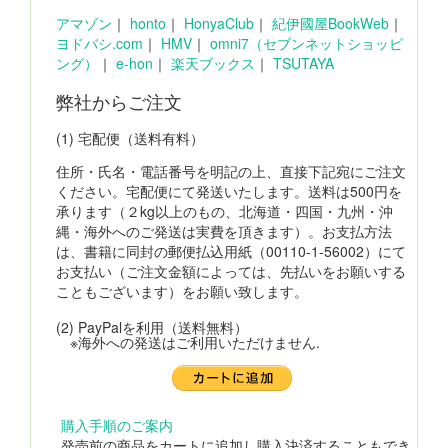
アマゾン
｜
honto
｜
HonyaClub
｜
紀伊國屋BookWeb
｜
ヨドバシ.com
｜
HMV
｜
omni7（セブンネットショッピ
ング）
｜
e-hon
｜
楽天ブックス
｜
TSUTAYA
弊社からご注文
(1) 宅配便（送料有料）
住所・氏名・電話番号を明記の上、直接下記宛にご注文
ください。宅配便にて発送いたします。送料は500円を
承ります（２kg以上のもの、北海道・四国・九州・沖
縄・海外へのご発送は実費を頂きます）。お支払方法
は、書籍に同封の郵便払込用紙（00110-1-56002）にて
お支払い（ご注文金額によっては、先払いをお願いする
こともございます）をお願い致します。
(2) PayPalを利用（送料無料）
※海外への発送はご利用いただけません.
購入手順のご案内
発売前の商品をカートに追加し購入決済することもでき