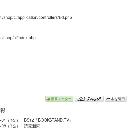
/shop/ci/application/controllers/Bd.php
l/shop/ci/index.php
N
読書メーター
本を引用
情報
-01
BS12「BOOKSTAND.TV」
（予定）
-08
読売新聞
（予定）