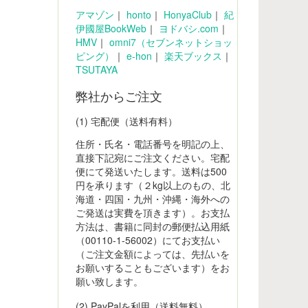
アマゾン
｜
honto
｜
HonyaClub
｜
紀
伊國屋BookWeb
｜
ヨドバシ.com
｜
HMV
｜
omni7（セブンネットショッ
ピング）
｜
e-hon
｜
楽天ブックス
｜
TSUTAYA
弊社からご注文
(1) 宅配便（送料有料）
住所・氏名・電話番号を明記の上、
直接下記宛にご注文ください。宅配
便にて発送いたします。送料は500
円を承ります（２kg以上のもの、北
海道・四国・九州・沖縄・海外への
ご発送は実費を頂きます）。お支払
方法は、書籍に同封の郵便払込用紙
（00110-1-56002）にてお支払い
（ご注文金額によっては、先払いを
お願いすることもございます）をお
願い致します。
(2) PayPalを利用（送料無料）