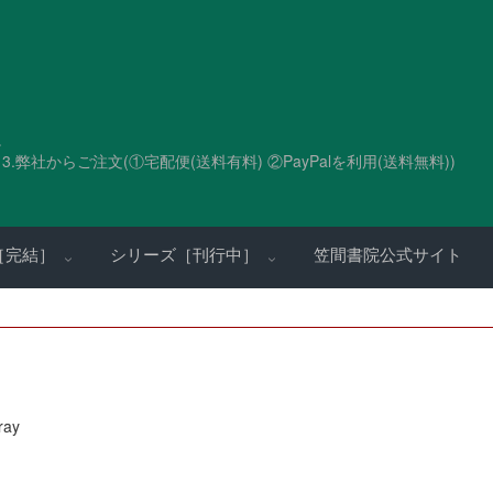
。
.弊社からご注文(①宅配便(送料有料) ②PayPalを利用(送料無料))
［完結］
シリーズ［刊行中］
笠間書院公式サイト
ray