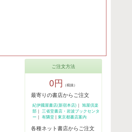
ご注文方法
0円
（税抜）
最寄りの書店からご注文
紀伊國屋書店(新宿本店)
｜
旭屋倶楽
部
｜
三省堂書店・岩波ブックセンタ
ー
｜
有隣堂
|
東京都書店案内
各種ネット書店からご注文