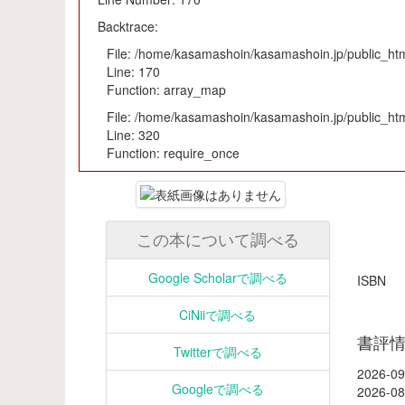
Backtrace:
File: /home/kasamashoin/kasamashoin.jp/public_html
Line: 170
Function: array_map
File: /home/kasamashoin/kasamashoin.jp/public_htm
Line: 320
Function: require_once
この本について調べる
Google Scholarで調べる
ISB
CiNiiで調べる
書評
Twitterで調べる
2026-09
Googleで調べる
2026-08