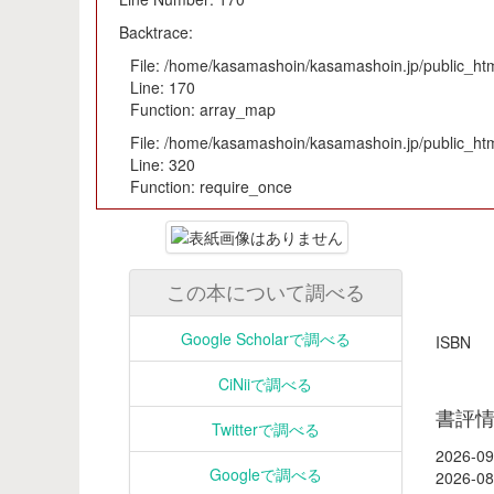
Backtrace:
File: /home/kasamashoin/kasamashoin.jp/public_html
Line: 170
Function: array_map
File: /home/kasamashoin/kasamashoin.jp/public_htm
Line: 320
Function: require_once
この本について調べる
Google Scholarで調べる
ISB
CiNiiで調べる
書評
Twitterで調べる
2026-09
Googleで調べる
2026-08