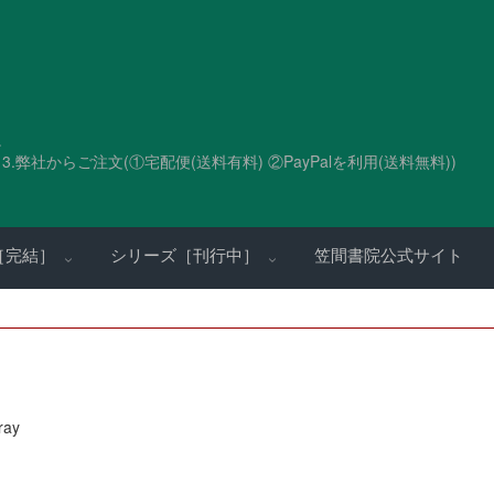
。
.弊社からご注文(①宅配便(送料有料) ②PayPalを利用(送料無料))
［完結］
シリーズ［刊行中］
笠間書院公式サイト
ray