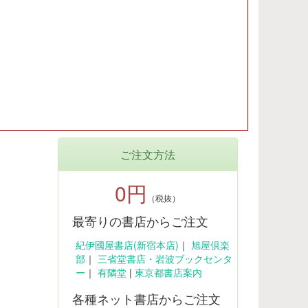
ご注文方法
0円
（税抜）
最寄りの書店からご注文
紀伊國屋書店(新宿本店)
｜
旭屋倶楽
部
｜
三省堂書店・岩波ブックセンタ
ー
｜
有隣堂
|
東京都書店案内
各種ネット書店からご注文