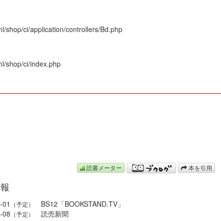
/shop/ci/application/controllers/Bd.php
l/shop/ci/index.php
N
読書メーター
本を引用
情報
-01
BS12「BOOKSTAND.TV」
（予定）
-08
読売新聞
（予定）