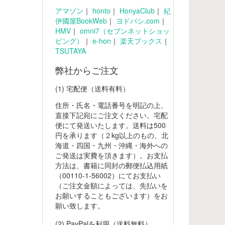
アマゾン
｜
honto
｜
HonyaClub
｜
紀
伊國屋BookWeb
｜
ヨドバシ.com
｜
HMV
｜
omni7（セブンネットショッ
ピング）
｜
e-hon
｜
楽天ブックス
｜
TSUTAYA
弊社からご注文
(1) 宅配便（送料有料）
住所・氏名・電話番号を明記の上、
直接下記宛にご注文ください。宅配
便にて発送いたします。送料は500
円を承ります（２kg以上のもの、北
海道・四国・九州・沖縄・海外への
ご発送は実費を頂きます）。お支払
方法は、書籍に同封の郵便払込用紙
（00110-1-56002）にてお支払い
（ご注文金額によっては、先払いを
お願いすることもございます）をお
願い致します。
(2) PayPalを利用（送料無料）