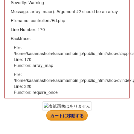
Severity: Warning
Message: array_map(): Argument #2 should be an array
Filename: controllers/Bd.php
Line Number: 170
Backtrace:
File:
/home/kasamashoin/kasamashoin.jp/public_html/shop/ci/applica
Line: 170
Function: array_map
File:
/home/kasamashoin/kasamashoin.jp/public_html/shop/ci/index.
Line: 320
Function: require_once
カートに移動する