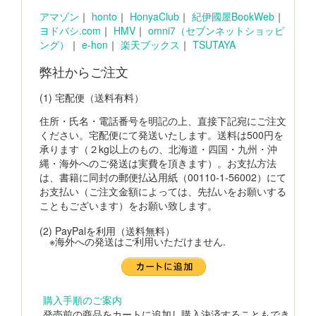
アマゾン
｜
honto
｜
HonyaClub
｜
紀伊國屋BookWeb
｜
ヨドバシ.com
｜
HMV
｜
omni7（セブンネットショッピ
ング）
｜
e-hon
｜
楽天ブックス
｜
TSUTAYA
弊社からご注文
(1) 宅配便（送料有料）
住所・氏名・電話番号を明記の上、直接下記宛にご注文
ください。宅配便にて発送いたします。送料は500円を
承ります（２kg以上のもの、北海道・四国・九州・沖
縄・海外へのご発送は実費を頂きます）。お支払方法
は、書籍に同封の郵便払込用紙（00110-1-56002）にて
お支払い（ご注文金額によっては、先払いをお願いする
こともございます）をお願い致します。
(2) PayPalを利用（送料無料）
※海外への発送はご利用いただけません.
購入手順のご案内
発売前の商品をカートに追加し購入決済することもでき