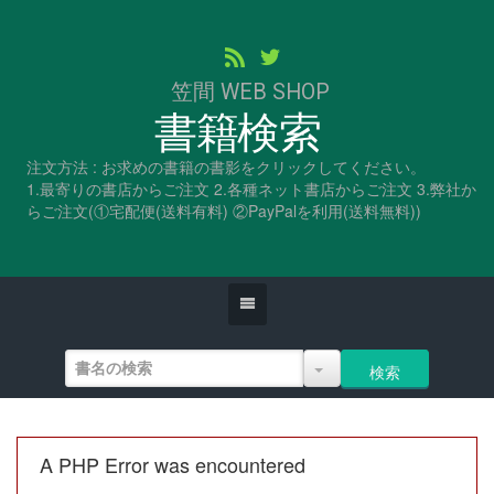
笠間 WEB SHOP
書籍検索
注文方法 : お求めの書籍の書影をクリックしてください。
1.最寄りの書店からご注文 2.各種ネット書店からご注文 3.弊社か
らご注文(①宅配便(送料有料) ②PayPalを利用(送料無料))
A PHP Error was encountered