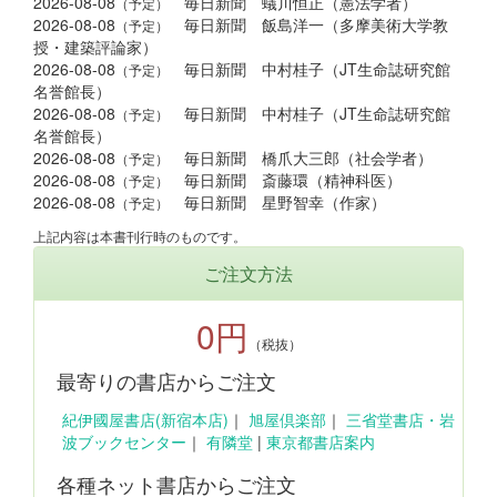
2026-08-08
毎日新聞 蟻川恒正（憲法学者）
（予定）
2026-08-08
毎日新聞 飯島洋一（多摩美術大学教
（予定）
授・建築評論家）
2026-08-08
毎日新聞 中村桂子（JT生命誌研究館
（予定）
名誉館長）
2026-08-08
毎日新聞 中村桂子（JT生命誌研究館
（予定）
名誉館長）
2026-08-08
毎日新聞 橋爪大三郎（社会学者）
（予定）
2026-08-08
毎日新聞 斎藤環（精神科医）
（予定）
2026-08-08
毎日新聞 星野智幸（作家）
（予定）
上記内容は本書刊行時のものです。
ご注文方法
0円
（税抜）
最寄りの書店からご注文
紀伊國屋書店(新宿本店)
｜
旭屋倶楽部
｜
三省堂書店・岩
波ブックセンター
｜
有隣堂
|
東京都書店案内
各種ネット書店からご注文