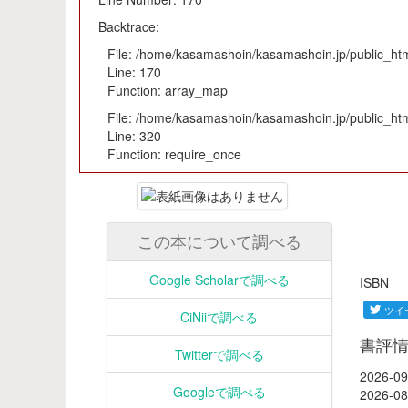
Backtrace:
File: /home/kasamashoin/kasamashoin.jp/public_html
Line: 170
Function: array_map
File: /home/kasamashoin/kasamashoin.jp/public_htm
Line: 320
Function: require_once
この本について調べる
Google Scholarで調べる
ISB
CiNiiで調べる
書評
Twitterで調べる
2026-09
Googleで調べる
2026-