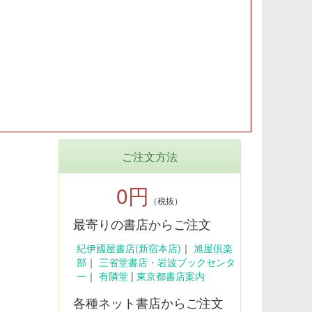
ご注文方法
0円
（税抜）
最寄りの書店からご注文
紀伊國屋書店(新宿本店)
｜
旭屋倶楽
部
｜
三省堂書店・岩波ブックセンタ
ー
｜
有隣堂
|
東京都書店案内
各種ネット書店からご注文