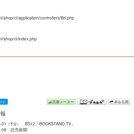
/shop/ci/application/controllers/Bd.php
l/shop/ci/index.php
N
読書メーター
本を引用
情報
-01
BS12「BOOKSTAND.TV」
（予定）
08-08 読売新聞