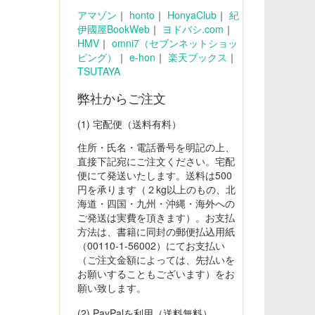
アマゾン
｜
honto
｜
HonyaClub
｜
紀
伊國屋BookWeb
｜
ヨドバシ.com
｜
HMV
｜
omni7（セブンネットショッ
ピング）
｜
e-hon
｜
楽天ブックス
｜
TSUTAYA
弊社からご注文
(1) 宅配便（送料有料）
住所・氏名・電話番号を明記の上、
直接下記宛にご注文ください。宅配
便にて発送いたします。送料は500
円を承ります（２kg以上のもの、北
海道・四国・九州・沖縄・海外への
ご発送は実費を頂きます）。お支払
方法は、書籍に同封の郵便払込用紙
（00110-1-56002）にてお支払い
（ご注文金額によっては、先払いを
お願いすることもございます）をお
願い致します。
(2) PayPalを利用（送料無料）