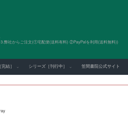
。
.弊社からご注文(①宅配便(送料有料) ②PayPalを利用(送料無料))
［完結］
シリーズ［刊行中］
笠間書院公式サイト
ray