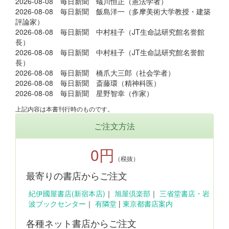
2026-08-08 毎日新聞 蟻川恒正（憲法学者）
2026-08-08 毎日新聞 飯島洋一（多摩美術大学教授・建築
評論家）
2026-08-08 毎日新聞 中村桂子（JT生命誌研究館名誉館
長）
2026-08-08 毎日新聞 中村桂子（JT生命誌研究館名誉館
長）
2026-08-08 毎日新聞 橋爪大三郎（社会学者）
2026-08-08 毎日新聞 斎藤環（精神科医）
2026-08-08 毎日新聞 星野智幸（作家）
上記内容は本書刊行時のものです。
ご注文方法
0円
（税抜）
最寄りの書店からご注文
紀伊國屋書店(新宿本店)
｜
旭屋倶楽部
｜
三省堂書店・岩
波ブックセンター
｜
有隣堂
|
東京都書店案内
各種ネット書店からご注文