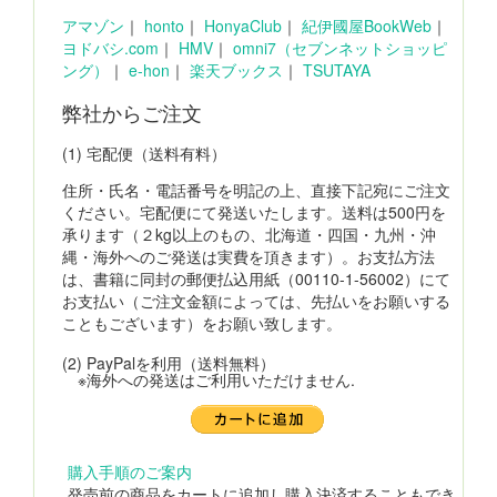
アマゾン
｜
honto
｜
HonyaClub
｜
紀伊國屋BookWeb
｜
ヨドバシ.com
｜
HMV
｜
omni7（セブンネットショッピ
ング）
｜
e-hon
｜
楽天ブックス
｜
TSUTAYA
弊社からご注文
(1) 宅配便（送料有料）
住所・氏名・電話番号を明記の上、直接下記宛にご注文
ください。宅配便にて発送いたします。送料は500円を
承ります（２kg以上のもの、北海道・四国・九州・沖
縄・海外へのご発送は実費を頂きます）。お支払方法
は、書籍に同封の郵便払込用紙（00110-1-56002）にて
お支払い（ご注文金額によっては、先払いをお願いする
こともございます）をお願い致します。
(2) PayPalを利用（送料無料）
※海外への発送はご利用いただけません.
購入手順のご案内
発売前の商品をカートに追加し購入決済することもでき