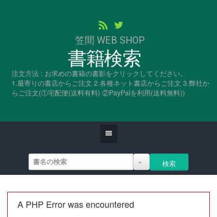
笠間 WEB SHOP
書籍検索
注文方法 : お求めの書籍の書影をクリックしてください。
1.最寄りの書店からご注文 2.各種ネット書店からご注文 3.弊社か
らご注文(①宅配便(送料有料) ②PayPalを利用(送料無料))
A PHP Error was encountered