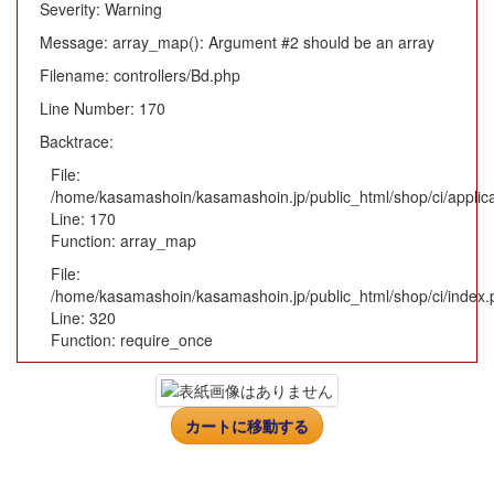
Severity: Warning
Message: array_map(): Argument #2 should be an array
Filename: controllers/Bd.php
Line Number: 170
Backtrace:
File:
/home/kasamashoin/kasamashoin.jp/public_html/shop/ci/applica
Line: 170
Function: array_map
File:
/home/kasamashoin/kasamashoin.jp/public_html/shop/ci/index.
Line: 320
Function: require_once
カートに移動する