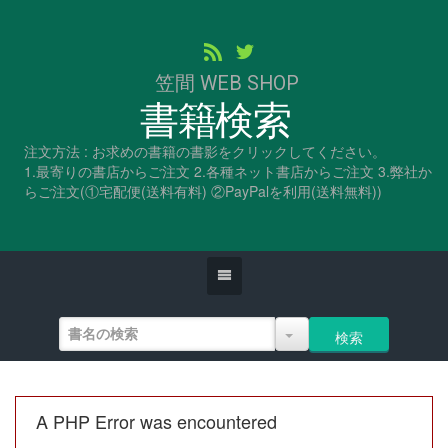
笠間 WEB SHOP
書籍検索
注文方法 : お求めの書籍の書影をクリックしてください。
1.最寄りの書店からご注文 2.各種ネット書店からご注文 3.弊社か
らご注文(①宅配便(送料有料) ②PayPalを利用(送料無料))
A PHP Error was encountered