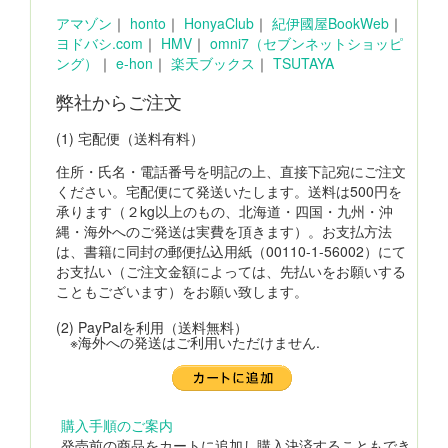
アマゾン
｜
honto
｜
HonyaClub
｜
紀伊國屋BookWeb
｜
ヨドバシ.com
｜
HMV
｜
omni7（セブンネットショッピ
ング）
｜
e-hon
｜
楽天ブックス
｜
TSUTAYA
弊社からご注文
(1) 宅配便（送料有料）
住所・氏名・電話番号を明記の上、直接下記宛にご注文
ください。宅配便にて発送いたします。送料は500円を
承ります（２kg以上のもの、北海道・四国・九州・沖
縄・海外へのご発送は実費を頂きます）。お支払方法
は、書籍に同封の郵便払込用紙（00110-1-56002）にて
お支払い（ご注文金額によっては、先払いをお願いする
こともございます）をお願い致します。
(2) PayPalを利用（送料無料）
※海外への発送はご利用いただけません.
購入手順のご案内
発売前の商品をカートに追加し購入決済することもでき