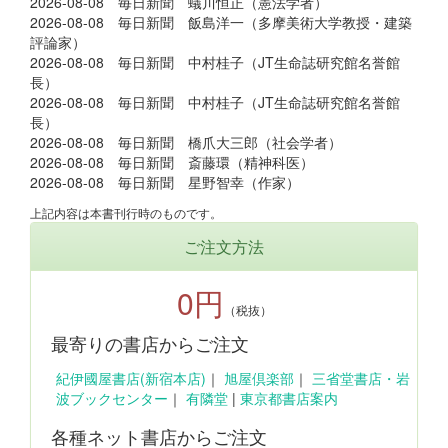
2026-08-08 毎日新聞 蟻川恒正（憲法学者）
2026-08-08 毎日新聞 飯島洋一（多摩美術大学教授・建築
評論家）
2026-08-08 毎日新聞 中村桂子（JT生命誌研究館名誉館
長）
2026-08-08 毎日新聞 中村桂子（JT生命誌研究館名誉館
長）
2026-08-08 毎日新聞 橋爪大三郎（社会学者）
2026-08-08 毎日新聞 斎藤環（精神科医）
2026-08-08 毎日新聞 星野智幸（作家）
上記内容は本書刊行時のものです。
ご注文方法
0円
（税抜）
最寄りの書店からご注文
紀伊國屋書店(新宿本店)
｜
旭屋倶楽部
｜
三省堂書店・岩
波ブックセンター
｜
有隣堂
|
東京都書店案内
各種ネット書店からご注文