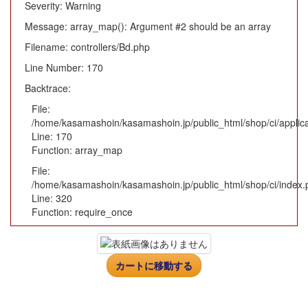
Severity: Warning
Message: array_map(): Argument #2 should be an array
Filename: controllers/Bd.php
Line Number: 170
Backtrace:
File:
/home/kasamashoin/kasamashoin.jp/public_html/shop/ci/applica
Line: 170
Function: array_map
File:
/home/kasamashoin/kasamashoin.jp/public_html/shop/ci/index.
Line: 320
Function: require_once
カートに移動する