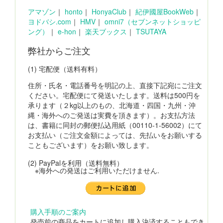
アマゾン
｜
honto
｜
HonyaClub
｜
紀伊國屋BookWeb
｜
ヨドバシ.com
｜
HMV
｜
omni7（セブンネットショッピ
ング）
｜
e-hon
｜
楽天ブックス
｜
TSUTAYA
弊社からご注文
(1) 宅配便（送料有料）
住所・氏名・電話番号を明記の上、直接下記宛にご注文
ください。宅配便にて発送いたします。送料は500円を
承ります（２kg以上のもの、北海道・四国・九州・沖
縄・海外へのご発送は実費を頂きます）。お支払方法
は、書籍に同封の郵便払込用紙（00110-1-56002）にて
お支払い（ご注文金額によっては、先払いをお願いする
こともございます）をお願い致します。
(2) PayPalを利用（送料無料）
※海外への発送はご利用いただけません.
購入手順のご案内
発売前の商品をカートに追加し購入決済することもでき