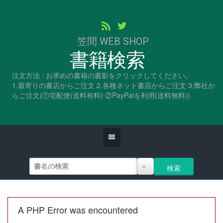
笠間 WEB SHOP
書籍検索
注文方法 : お求めの書籍の書影をクリックしてください。
1.最寄りの書店からご注文 2.各種ネット書店からご注文 3.弊社か
らご注文(①宅配便(送料有料) ②PayPalを利用(送料無料))
A PHP Error was encountered