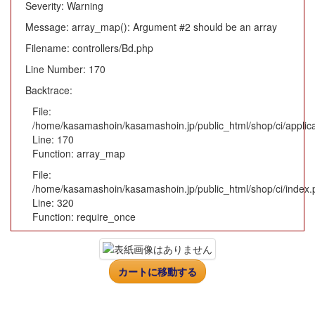
Severity: Warning
Message: array_map(): Argument #2 should be an array
Filename: controllers/Bd.php
Line Number: 170
Backtrace:
File:
/home/kasamashoin/kasamashoin.jp/public_html/shop/ci/applica
Line: 170
Function: array_map
File:
/home/kasamashoin/kasamashoin.jp/public_html/shop/ci/index.
Line: 320
Function: require_once
カートに移動する