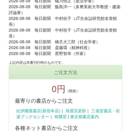
2026-08-08 毎日新聞 蟻川恒正（憲法学者）
2026-08-08 毎日新聞 飯島洋一（多摩美術大学教授・建築
評論家）
2026-08-08 毎日新聞 中村桂子（JT生命誌研究館名誉館
長）
2026-08-08 毎日新聞 中村桂子（JT生命誌研究館名誉館
長）
2026-08-08 毎日新聞 橋爪大三郎（社会学者）
2026-08-08 毎日新聞 斎藤環（精神科医）
2026-08-08 毎日新聞 星野智幸（作家）
上記内容は本書刊行時のものです。
ご注文方法
0円
（税抜）
最寄りの書店からご注文
紀伊國屋書店(新宿本店)
｜
旭屋倶楽部
｜
三省堂書店・岩
波ブックセンター
｜
有隣堂
|
東京都書店案内
各種ネット書店からご注文