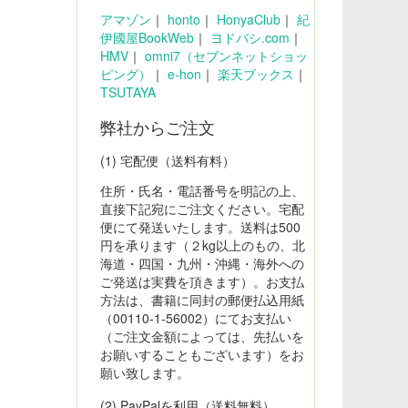
アマゾン
｜
honto
｜
HonyaClub
｜
紀
伊國屋BookWeb
｜
ヨドバシ.com
｜
HMV
｜
omni7（セブンネットショッ
ピング）
｜
e-hon
｜
楽天ブックス
｜
TSUTAYA
弊社からご注文
(1) 宅配便（送料有料）
住所・氏名・電話番号を明記の上、
直接下記宛にご注文ください。宅配
便にて発送いたします。送料は500
円を承ります（２kg以上のもの、北
海道・四国・九州・沖縄・海外への
ご発送は実費を頂きます）。お支払
方法は、書籍に同封の郵便払込用紙
（00110-1-56002）にてお支払い
（ご注文金額によっては、先払いを
お願いすることもございます）をお
願い致します。
(2) PayPalを利用（送料無料）