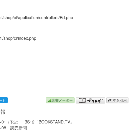
/shop/ci/application/controllers/Bd.php
l/shop/ci/index.php
N
読書メーター
本を引用
情報
-01
BS12「BOOKSTAND.TV」
（予定）
08-08 読売新聞