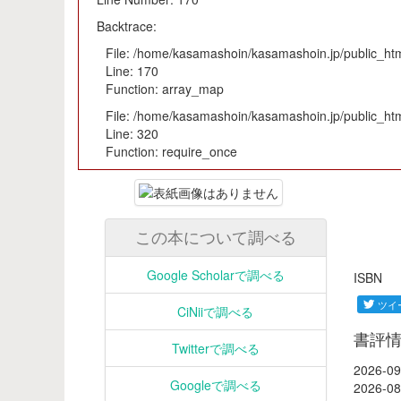
Backtrace:
File: /home/kasamashoin/kasamashoin.jp/public_html
Line: 170
Function: array_map
File: /home/kasamashoin/kasamashoin.jp/public_htm
Line: 320
Function: require_once
この本について調べる
Google Scholarで調べる
ISB
CiNiiで調べる
書評
Twitterで調べる
2026-09
Googleで調べる
2026-