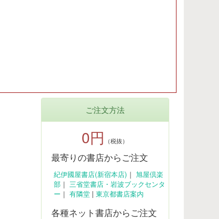
ご注文方法
0円
（税抜）
最寄りの書店からご注文
紀伊國屋書店(新宿本店)
｜
旭屋倶楽
部
｜
三省堂書店・岩波ブックセンタ
ー
｜
有隣堂
|
東京都書店案内
各種ネット書店からご注文