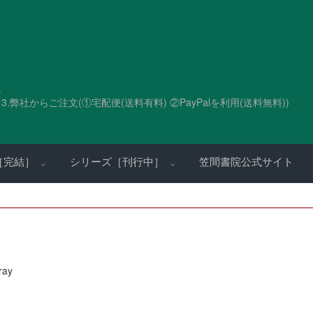
。
.弊社からご注文(①宅配便(送料有料) ②PayPalを利用(送料無料))
［完結］
シリーズ［刊行中］
笠間書院公式サイト
ray