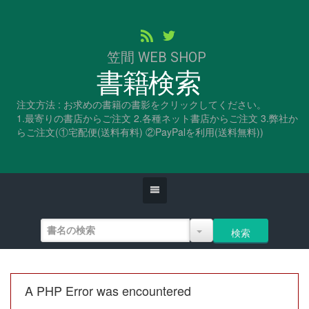
笠間 WEB SHOP
書籍検索
注文方法 : お求めの書籍の書影をクリックしてください。
1.最寄りの書店からご注文 2.各種ネット書店からご注文 3.弊社か
らご注文(①宅配便(送料有料) ②PayPalを利用(送料無料))
A PHP Error was encountered