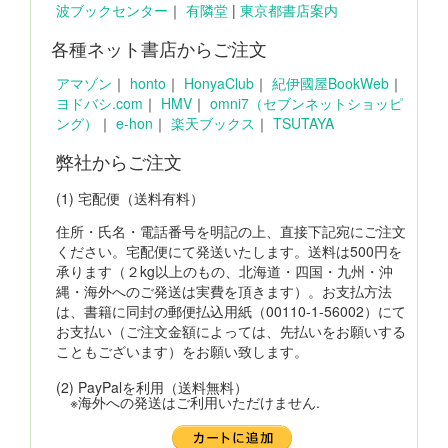
波ブックセンター
｜
有隣堂
|
東京都書店案内
各種ネット書店からご注文
アマゾン
｜
honto
｜
HonyaClub
｜
紀伊國屋BookWeb
｜
ヨドバシ.com
｜
HMV
｜
omni7（セブンネットショッピ
ング）
｜
e-hon
｜
楽天ブックス
｜
TSUTAYA
弊社からご注文
(1) 宅配便（送料有料）
住所・氏名・電話番号を明記の上、直接下記宛にご注文
ください。宅配便にて発送いたします。送料は500円を
承ります（２kg以上のもの、北海道・四国・九州・沖
縄・海外へのご発送は実費を頂きます）。お支払方法
は、書籍に同封の郵便払込用紙（00110-1-56002）にて
お支払い（ご注文金額によっては、先払いをお願いする
こともございます）をお願い致します。
(2) PayPalを利用（送料無料）
※海外への発送はご利用いただけません.