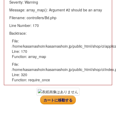
Severity: Warning
Message: array_map(): Argument #2 should be an array
Filename: controllers/Bd.php
Line Number: 170
Backtrace:
File:
/home/kasamashoin/kasamashoin.jp/public_html/shop/ci/applica
Line: 170
Function: array_map
File:
/home/kasamashoin/kasamashoin.jp/public_html/shop/ci/index.
Line: 320
Function: require_once
カートに移動する