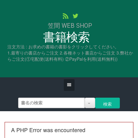
笠間 WEB SHOP
書籍検索
注文方法 : お求めの書籍の書影をクリックしてください。
1.最寄りの書店からご注文 2.各種ネット書店からご注文 3.弊社か
らご注文(①宅配便(送料有料) ②PayPalを利用(送料無料))
A PHP Error was encountered