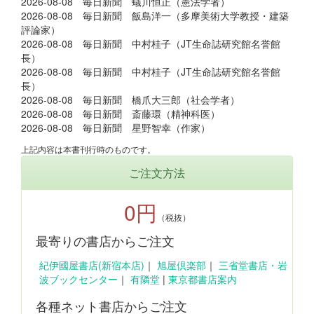
2026-08-08 毎日新聞 蟻川恒正（憲法学者）
2026-08-08 毎日新聞 飯島洋一（多摩美術大学教授・建築
評論家）
2026-08-08 毎日新聞 中村桂子（JT生命誌研究館名誉館
長）
2026-08-08 毎日新聞 中村桂子（JT生命誌研究館名誉館
長）
2026-08-08 毎日新聞 橋爪大三郎（社会学者）
2026-08-08 毎日新聞 斎藤環（精神科医）
2026-08-08 毎日新聞 星野智幸（作家）
上記内容は本書刊行時のものです。
ご注文方法
0円
（税抜）
最寄りの書店からご注文
紀伊國屋書店(新宿本店)
｜
旭屋倶楽部
｜
三省堂書店・岩
波ブックセンター
｜
有隣堂
|
東京都書店案内
各種ネット書店からご注文