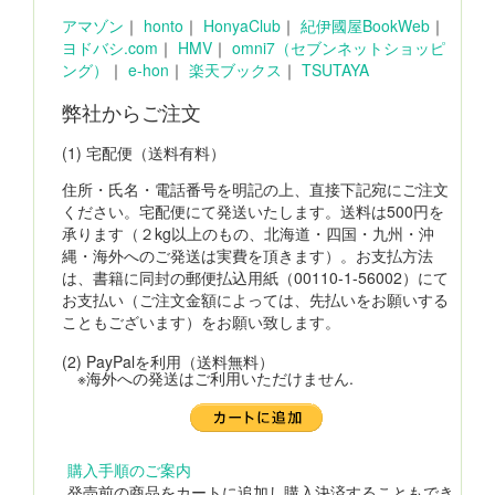
アマゾン
｜
honto
｜
HonyaClub
｜
紀伊國屋BookWeb
｜
ヨドバシ.com
｜
HMV
｜
omni7（セブンネットショッピ
ング）
｜
e-hon
｜
楽天ブックス
｜
TSUTAYA
弊社からご注文
(1) 宅配便（送料有料）
住所・氏名・電話番号を明記の上、直接下記宛にご注文
ください。宅配便にて発送いたします。送料は500円を
承ります（２kg以上のもの、北海道・四国・九州・沖
縄・海外へのご発送は実費を頂きます）。お支払方法
は、書籍に同封の郵便払込用紙（00110-1-56002）にて
お支払い（ご注文金額によっては、先払いをお願いする
こともございます）をお願い致します。
(2) PayPalを利用（送料無料）
※海外への発送はご利用いただけません.
購入手順のご案内
発売前の商品をカートに追加し購入決済することもでき